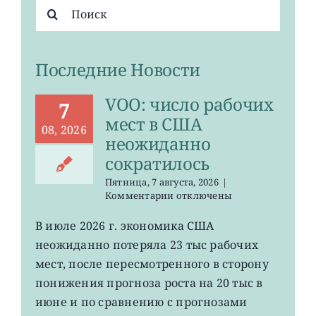
Результат
поиска:
Последние Новости
VOO: число рабочих
7
мест в США
08, 2026
неожиданно
сократилось
Пятница, 7 августа, 2026
|
к
Комментарии
отключены
записи
VOO:
В июле 2026 г. экономика США
число
неожиданно потеряла 23 тыс рабочих
рабочих
мест
мест, после пересмотренного в сторону
в
понижения прогноза роста на 20 тыс в
США
июне и по сравнению с прогнозами
неожиданно
сократилось