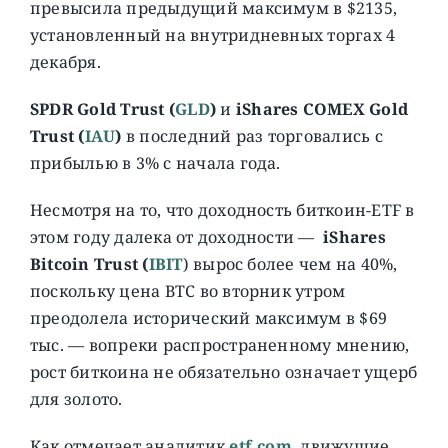
превысила предыдущий максимум в $2135,
установленный на внутридневных торгах 4
декабря.
SPDR Gold Trust (
GLD
)
и
iShares COMEX Gold
Trust
(
IAU
)
в последний раз торговались с
прибылью в 3% с начала года.
Несмотря на то, что доходность биткоин-ETF в
этом году далека от доходности —
iShares
Bitcoin Trust (
IBIT
) вырос более чем на 40%,
поскольку цена BTC во вторник утром
преодолела исторический максимум в $69
тыс. — вопреки распространенному мнению,
рост биткоина не обязательно означает ущерб
для золото.
Как отмечает аналитик
etf.com
, движущие