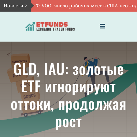
Skip
Новости >
Авг 7:
VOO: число рабочих мест в США неожиданн
to
content
Toggle
Navigation
ГЛАВНАЯ
GLD, IAU: золотые
ЧТО ТАКОЕ ETF
ETF игнорируют
ИНВЕСТИЦИИ В ETF
оттоки, продолжая
ТЕМАТИЧЕСКИЕ ETF
рост
АКТУАЛЬНЫЕ