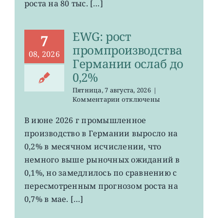
роста на 80 тыс. […]
EWG: рост
7
промпроизводства
08, 2026
Германии ослаб до
0,2%
Пятница, 7 августа, 2026
|
к
Комментарии
отключены
записи
EWG:
В июне 2026 г промышленное
рост
производство в Германии выросло на
промпроизводства
Германии
0,2% в месячном исчислении, что
ослаб
немного выше рыночных ожиданий в
до
0,1%, но замедлилось по сравнению с
0,2%
пересмотренным прогнозом роста на
0,7% в мае. […]