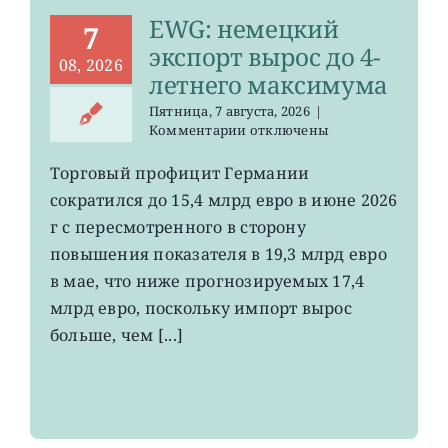
EWG: немецкий
7
экспорт вырос до 4-
08, 2026
летнего максимума
Пятница, 7 августа, 2026
|
к
Комментарии
отключены
записи
EWG:
Торговый профицит Германии
немецкий
сократился до 15,4 млрд евро в июне 2026
экспорт
вырос
г с пересмотренного в сторону
до
повышения показателя в 19,3 млрд евро
4-
в мае, что ниже прогнозируемых 17,4
летнего
максимума
млрд евро, поскольку импорт вырос
больше, чем [...]