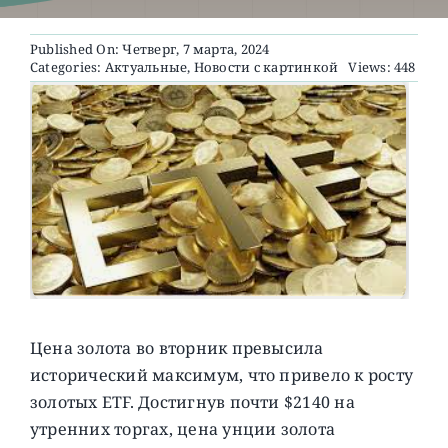
Published On: Четверг, 7 марта, 2024
О ПРОЕКТЕ
Categories:
Актуальные
,
Новости с картинкой
Views: 448
Цена золота во вторник превысила
исторический максимум, что привело к росту
золотых ETF. Достигнув почти $2140 на
утренних торгах, цена унции золота