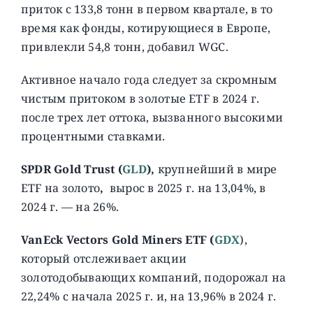
приток с 133,8 тонн в первом квартале, в то
время как фонды, котирующиеся в Европе,
привлекли 54,8 тонн, добавил WGC.
Активное начало года следует за скромным
чистым притоком в золотые ETF в 2024 г.
после трех лет оттока, вызванного высокими
процентными ставками.
SPDR Gold Trust (
GLD
),
крупнейший в мире
ETF на золото
,
вырос в 2025 г. на 13,04%, в
2024 г. — на 26%.
VanEck Vectors Gold Miners ETF (
GDX
),
который отслеживает акции
золотодобывающих компаний, подорожал на
22,24% с начала 2025 г. и, на 13,96% в 2024 г.