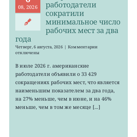
работодатели
08, 2026
сократили
минимальное число
рабочих мест за два
года
к
Четверг, 6 августа, 2026
|
Комментарии
записи
отключены
Американские
работодатели
В июле 2026 г. американские
сократили
работодатели объявили о 33 429
минимальное
число
сокращениях рабочих мест, что является
рабочих
наименьшим показателем за два года,
мест
на 27% меньше, чем в июне, и на 46%
за
два
меньше, чем в том же месяце [...]
года