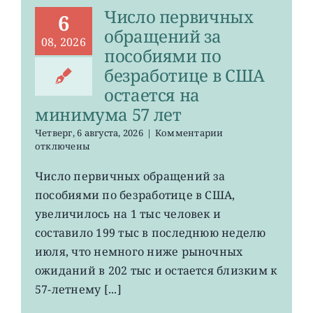
Число первичных
6
обращений за
08, 2026
пособиями по
безработице в США
остается на
минимума 57 лет
к
Четверг, 6 августа, 2026
|
Комментарии
записи
отключены
Число
первичных
Число первичных обращений за
обращений
пособиями по безработице в США,
за
пособиями
увеличилось на 1 тыс человек и
по
составило 199 тыс в последнюю неделю
безработице
июля, что немного ниже рыночных
в
США
ожиданий в 202 тыс и остается близким к
остается
57-летнему [...]
на
минимума