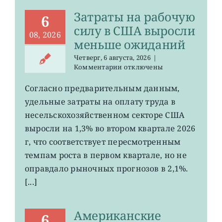
57
Затраты на рабочую
лет
6
силу в США выросли
08, 2026
меньше ожиданий
Четверг, 6 августа, 2026
|
к
Комментарии
отключены
записи
Затраты
Согласно предварительным данным,
на
удельные затраты на оплату труда в
рабочую
силу
несельскохозяйственном секторе США
в
выросли на 1,3% во втором квартале 2026
США
г, что соответствует пересмотренным
выросли
меньше
темпам роста в первом квартале, но не
ожиданий
оправдало рыночных прогнозов в 2,1%.
[...]
Американские
6