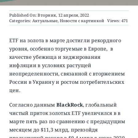
Published On: Вторник, 12 апреля, 2022
О ПРОЕКТЕ
Categories:
Актуальные
,
Новости с картинкой
Views: 471
ETF на золота в марте достигли рекордного
уровня, особенно торгуемые в Европе, в
качестве убежища и хеджирования
инфляции в условиях растущей
неопределенности, связанной с вторжением
России в Украину и ростом потребительских
цен.
Согласно данным
BlackRock
, глобальный
чистый приток золотых ETF увеличился в в
марте пять раз по сравнению с предыдущим
месяцем до $11,3 млрд, превзойдя
предыдущий рекорд в $9,4 млрд в июле 2020