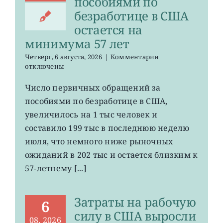
пособиями по
безработице в США
остается на
минимума 57 лет
к
Четверг, 6 августа, 2026
|
Комментарии
записи
отключены
Число
первичных
Число первичных обращений за
обращений
пособиями по безработице в США,
за
пособиями
увеличилось на 1 тыс человек и
по
составило 199 тыс в последнюю неделю
безработице
июля, что немного ниже рыночных
в
США
ожиданий в 202 тыс и остается близким к
остается
57-летнему [...]
на
минимума
57
Затраты на рабочую
лет
6
силу в США выросли
08, 2026