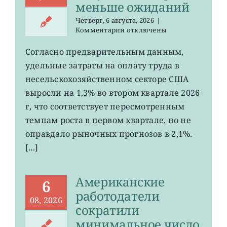
меньше ожиданий
Четверг, 6 августа, 2026
|
к
Комментарии
отключены
записи
Затраты
Согласно предварительным данным,
на
удельные затраты на оплату труда в
рабочую
силу
несельскохозяйственном секторе США
в
выросли на 1,3% во втором квартале 2026
США
г, что соответствует пересмотренным
выросли
меньше
темпам роста в первом квартале, но не
ожиданий
оправдало рыночных прогнозов в 2,1%.
[...]
Американские
6
работодатели
08, 2026
сократили
минимальное число