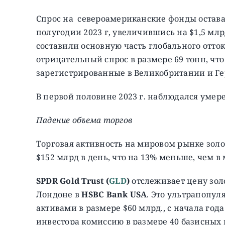
Спроc на североамериканские фонды остава
полугодии 2023 г, увеличившись на $1,5 мл
составили основную часть глобального отто
отрицательный спрос в размере 69 тонн, что
зарегистрированные в Великобритании и Ге
В первой половине 2023 г. наблюдался умер
Падение объема торгов
Торговая активность на мировом рынке золот
$152 млрд в день, что на 13% меньше, чем в м
SPDR Gold Trust (
GLD
)
отслеживает цену зол
Лондоне в
HSBC Bank USA
. Это ультрапопул
активами в размере $60 млрд., с начала года
инвестора комиссию в размере 40 базисных п