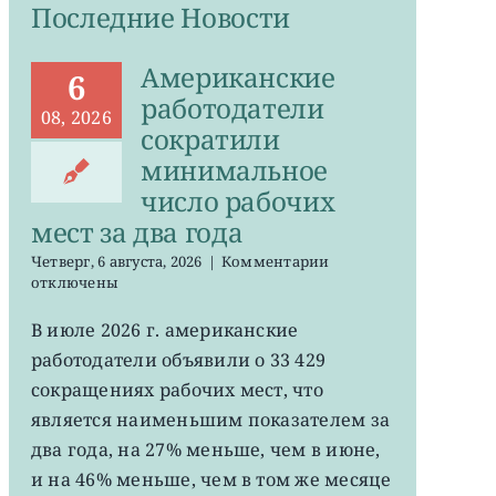
Последние Новости
Американские
6
работодатели
08, 2026
сократили
минимальное
число рабочих
мест за два года
к
Четверг, 6 августа, 2026
|
Комментарии
записи
отключены
Американские
работодатели
В июле 2026 г. американские
сократили
работодатели объявили о 33 429
минимальное
число
сокращениях рабочих мест, что
рабочих
является наименьшим показателем за
мест
два года, на 27% меньше, чем в июне,
за
два
и на 46% меньше, чем в том же месяце
года