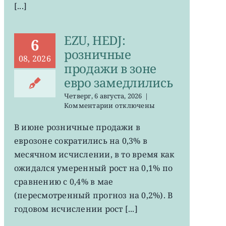
[...]
EZU, HEDJ:
6
розничные
08, 2026
продажи в зоне
евро замедлились
Четверг, 6 августа, 2026
|
к
Комментарии
отключены
записи
EZU,
В июне розничные продажи в
HEDJ:
еврозоне сократились на 0,3% в
розничные
продажи
месячном исчислении, в то время как
в
ожидался умеренный рост на 0,1% по
зоне
сравнению с 0,4% в мае
евро
замедлились
(пересмотренный прогноз на 0,2%). В
годовом исчислении рост [...]