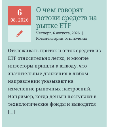
О чем говорят
6
потоки средств на
08, 2026
рынке ETF
Четверг, 6 августа, 2026
|
к
Комментарии
отключены
записи
О
Отслеживать приток и отток средств из
чем
ETF относительно легко, и многие
говорят
потоки
инвесторы пришли к выводу, что
средств
значительные движения в любом
на
направлении указывают на
рынке
ETF
изменение рыночных настроений.
Например, когда деньги поступают в
технологические фонды и выводятся
[...]