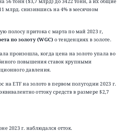
 56 тонн ($3,7 млрд) до 3422 тонн, а их общие
11 млрд. снизившись на 4% в месячном
ую полосу притока с марта по май 2023 г,
ета по золоту (WGC)
о тенденциях в золоте.
тала произошла, когда цена на золото упала во
ребиного повышения ставок крупными
ционного давления.
с на ETF на золото в первом полугодии 2023 г.
эквивалентно оттоку средств в размере $2,7
не 2023 г. наблюдался отток.