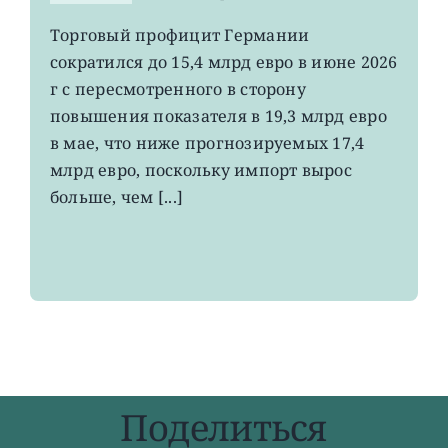
записи
EWG:
Торговый профицит Германии
немецкий
сократился до 15,4 млрд евро в июне 2026
экспорт
вырос
г с пересмотренного в сторону
до
повышения показателя в 19,3 млрд евро
4-
в мае, что ниже прогнозируемых 17,4
летнего
максимума
млрд евро, поскольку импорт вырос
больше, чем [...]
Поделиться