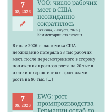
VOO: число рабочих
7
мест в США
08, 2026
неожиданно
сократилось
Пятница, 7 августа, 2026
|
к
Комментарии
отключены
записи
VOO:
В июле 2026 г. экономика США
число
неожиданно потеряла 23 тыс рабочих
рабочих
мест
мест, после пересмотренного в сторону
в
понижения прогноза роста на 20 тыс в
США
июне и по сравнению с прогнозами
неожиданно
сократилось
роста на 80 тыс. […]
EWG: рост
7
промпроизводства
08, 2026
Германии ослаб до