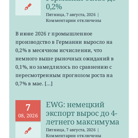
0,2%
Пятница, 7 августа, 2026
|
к
Комментарии
отключены
записи
EWG:
В июне 2026 г промышленное
рост
производство в Германии выросло на
промпроизводства
Германии
0,2% в месячном исчислении, что
ослаб
немного выше рыночных ожиданий в
до
0,1%, но замедлилось по сравнению с
0,2%
пересмотренным прогнозом роста на
0,7% в мае. […]
EWG: немецкий
7
экспорт вырос до 4-
08, 2026
летнего максимума
Пятница, 7 августа, 2026
|
к
Комментарии
отключены