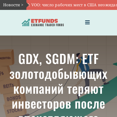
Skip
Новости >
Авг 7:
VOO: число рабочих мест в США неожиданно 
to
content
Toggle
Navigation
ГЛАВНАЯ
GDX, SGDM: ETF
ЧТО ТАКОЕ ETF
золотодобывющих
ИНВЕСТИЦИИ В ETF
компаний теряют
ТЕМАТИЧЕСКИЕ ETF
инвесторов после
АКТУАЛЬНЫЕ