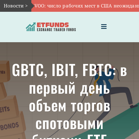
Skip
Новости >
Авг 7:
VOO: число рабочих мест в США неожиданно с
to
content
Toggle
Navigation
ГЛАВНАЯ
GBTC, IBIT, FBTC: в
ЧТО ТАКОЕ ETF
первый день
ИНВЕСТИЦИИ В ETF
объем торгов
ТЕМАТИЧЕСКИЕ ETF
спотовыми
АКТУАЛЬНЫЕ