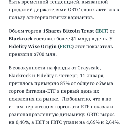
быть временной тенденцией, вызванной
продажей держателями GBTC своих активов в
пользу альтернативных вариантов.
Объем торгов
iShares Bitcoin Trust (
IBIT
) от
Blackrock
составил более $1 млрд в день. У
F
idelity Wise Origin (
FBTC
)
этот показатель
превысил $700 млн.
В совокупности на фонды от Grayscale,
Blackrock и Fidelity в четверг, 11 января,
пришлось примерно 87% от общего объема
торгов биткоин-ETF в первый день их
появления на рынке. Любопытно, что в по
итгам первого дня торгов эти ETF показали
разнонаправленную динамику: GBTC вырос
на 0,46%, а IBIT и FBTC упали на 4,69% и 2,64%,