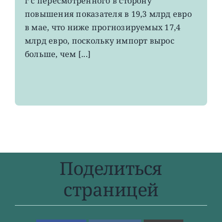
г с пересмотренного в сторону
до
повышения показателя в 19,3 млрд евро
4-
в мае, что ниже прогнозируемых 17,4
летнего
максимума
млрд евро, поскольку импорт вырос
больше, чем [...]
Поделиться
страницей