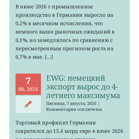
EWG:
В июне 2026 г промышленное
рост
производство в Германии выросло на
промпроизводства
Германии
0,2% в месячном исчислении, что
ослаб
немного выше рыночных ожиданий в
до
0,1%, но замедлилось по сравнению с
0,2%
пересмотренным прогнозом роста на
0,7% в мае. […]
EWG: немецкий
7
экспорт вырос до 4-
08, 2026
летнего максимума
Пятница, 7 августа, 2026
|
к
Комментарии
отключены
записи
EWG:
Торговый профицит Германии
немецкий
сократился до 15,4 млрд евро в июне 2026
экспорт
вырос