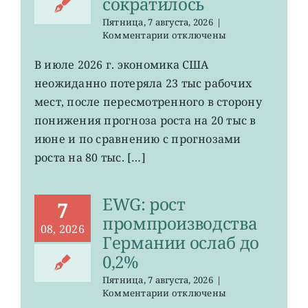
сократилось
Пятница, 7 августа, 2026
|
к
Комментарии
отключены
записи
VOO:
В июле 2026 г. экономика США
число
неожиданно потеряла 23 тыс рабочих
рабочих
мест
мест, после пересмотренного в сторону
в
понижения прогноза роста на 20 тыс в
США
июне и по сравнению с прогнозами
неожиданно
сократилось
роста на 80 тыс. […]
EWG: рост
7
промпроизводства
08, 2026
Германии ослаб до
0,2%
Пятница, 7 августа, 2026
|
к
Комментарии
отключены
записи