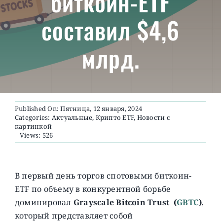
биткоин-ETF
составил $4,6
О ПРОЕКТЕ
млрд.
Published On: Пятница, 12 января, 2024
Categories:
Актуальные
,
Крипто ETF
,
Новости с
картинкой
Views: 526
В первый день торгов спотовыми биткоин-
ETF по объему в конкурентной борьбе
доминировал
Grayscale Bitcoin Trust
(
GBTC
)
,
который представляет собой