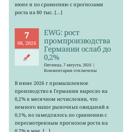
июне и по сравнению с прогнозами
неожиданно
сократилось
роста на 80 тыс. […]
EWG: рост
7
промпроизводства
08, 2026
Германии ослаб до
0,2%
Пятница, 7 августа, 2026
|
к
Комментарии
отключены
записи
EWG:
В июне 2026 г промышленное
рост
производство в Германии выросло на
промпроизводства
Германии
0,2% в месячном исчислении, что
ослаб
немного выше рыночных ожиданий в
до
0,1%, но замедлилось по сравнению с
0,2%
пересмотренным прогнозом роста на
0,7% в мае. […]