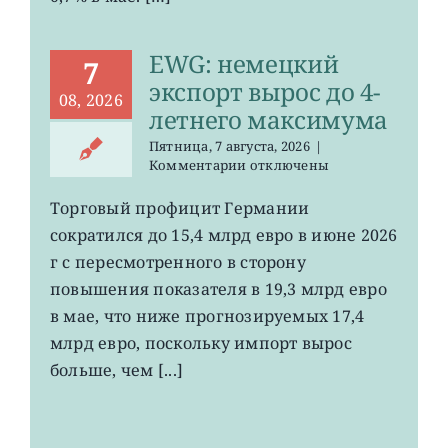
EWG: немецкий
7
экспорт вырос до 4-
08, 2026
летнего максимума
Пятница, 7 августа, 2026
|
к
Комментарии
отключены
записи
EWG:
Торговый профицит Германии
немецкий
сократился до 15,4 млрд евро в июне 2026
экспорт
вырос
г с пересмотренного в сторону
до
повышения показателя в 19,3 млрд евро
4-
в мае, что ниже прогнозируемых 17,4
летнего
максимума
млрд евро, поскольку импорт вырос
больше, чем [...]