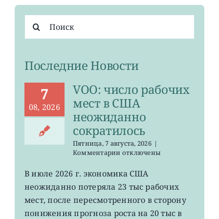
Результат
поиска:
Последние Новости
VOO: число рабочих
7
мест в США
08, 2026
неожиданно
сократилось
Пятница, 7 августа, 2026
|
к
Комментарии
отключены
записи
VOO:
В июле 2026 г. экономика США
число
неожиданно потеряла 23 тыс рабочих
рабочих
мест
мест, после пересмотренного в сторону
в
понижения прогноза роста на 20 тыс в
США