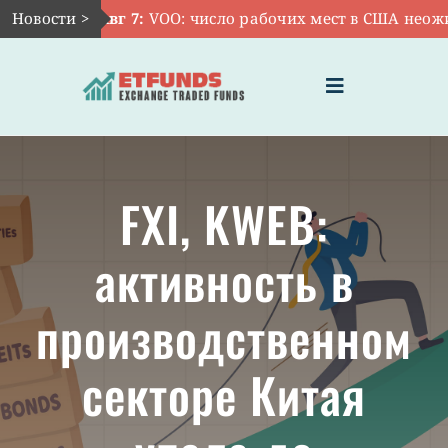
Skip
Новости >
Авг 7:
VOO: число рабочих мест в США неожид
to
content
Toggle
Navigation
ГЛАВНАЯ
FXI, KWEB:
ЧТО ТАКОЕ ETF
активность в
ИНВЕСТИЦИИ В ETF
производственном
ТЕМАТИЧЕСКИЕ ETF
секторе Китая
АКТУАЛЬНЫЕ