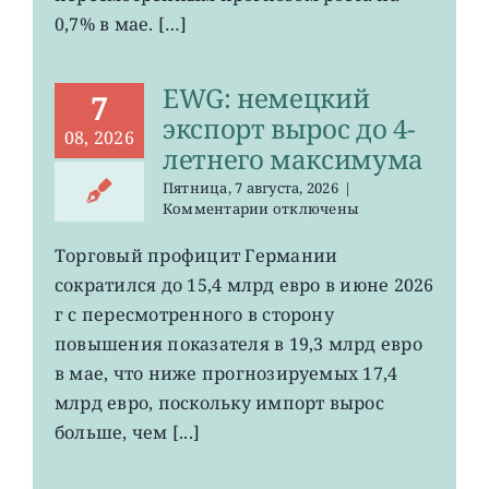
0,7% в мае. […]
EWG: немецкий
7
экспорт вырос до 4-
08, 2026
летнего максимума
Пятница, 7 августа, 2026
|
к
Комментарии
отключены
записи
EWG:
Торговый профицит Германии
немецкий
сократился до 15,4 млрд евро в июне 2026
экспорт
вырос
г с пересмотренного в сторону
до
повышения показателя в 19,3 млрд евро
4-
в мае, что ниже прогнозируемых 17,4
летнего
максимума
млрд евро, поскольку импорт вырос
больше, чем [...]