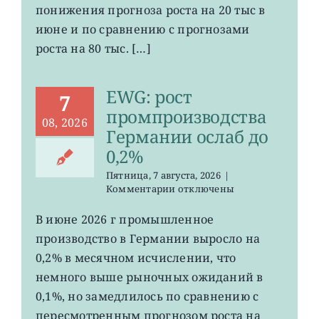
в
понижения прогноза роста на 20 тыс в
США
июне и по сравнению с прогнозами
неожиданно
сократилось
роста на 80 тыс. […]
EWG: рост
7
промпроизводства
08, 2026
Германии ослаб до
0,2%
Пятница, 7 августа, 2026
|
к
Комментарии
отключены
записи
EWG:
В июне 2026 г промышленное
рост
производство в Германии выросло на
промпроизводства
Германии
0,2% в месячном исчислении, что
ослаб
немного выше рыночных ожиданий в
до
0,1%, но замедлилось по сравнению с
0,2%
пересмотренным прогнозом роста на