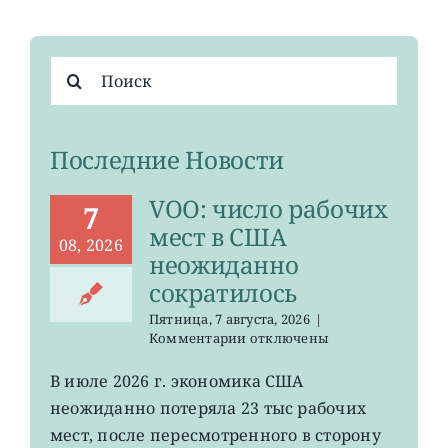
Результат
поиска:
Последние Новости
VOO: число рабочих
7
мест в США
08, 2026
неожиданно
сократилось
Пятница, 7 августа, 2026
|
к
Комментарии
отключены
записи
VOO:
В июле 2026 г. экономика США
число
неожиданно потеряла 23 тыс рабочих
рабочих
мест
мест, после пересмотренного в сторону