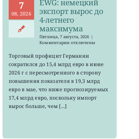
EWG: немецкий
7
экспорт вырос до
08, 2026
4-летнего
максимума
Пятница, 7 августа, 2026
|
к
Комментарии
отключены
записи
EWG:
Торговый профицит Германии
немецкий
сократился до 15,4 млрд евро в июне
экспорт
вырос
2026 г с пересмотренного в сторону
до
повышения показателя в 19,3 млрд
4-
евро в мае, что ниже прогнозируемых
летнего
максимума
17,4 млрд евро, поскольку импорт
вырос больше, чем [...]