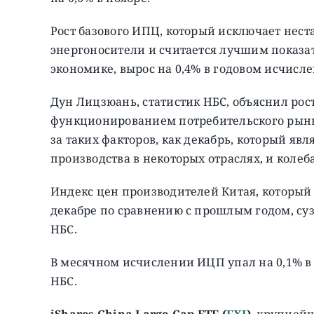
Рост базового ИПЦ, который исключает нес
энергоносители и считается лучшим показа
экономике, вырос на 0,4% в годовом исчислен
Дун Лицзюань, статистик НБС, объяснил ро
функционированием потребительского рынка
за таких факторов, как декабрь, который я
производства в некоторых отраслях, и коле
Индекс цен производителей Китая, который 
декабре по сравнению с прошлым годом, суз
НБС.
В месячном исчислении ИЦП упал на 0,1% в д
НБС.
iShares China Large-Cap ETF (
FXI
)
, крупней