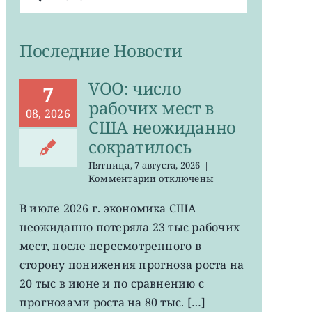
поиска:
Последние Новости
VOO: число
7
рабочих мест в
08, 2026
США неожиданно
сократилось
Пятница, 7 августа, 2026
|
к
Комментарии
отключены
записи
VOO:
В июле 2026 г. экономика США
число
неожиданно потеряла 23 тыс рабочих
рабочих
мест
мест, после пересмотренного в
в
сторону понижения прогноза роста на
США
20 тыс в июне и по сравнению с
неожиданно
сократилось
прогнозами роста на 80 тыс. […]