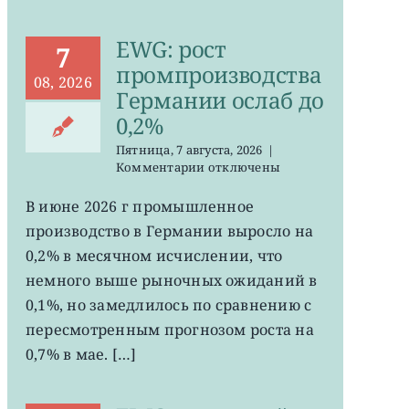
EWG: рост
7
промпроизводства
08, 2026
Германии ослаб до
0,2%
Пятница, 7 августа, 2026
|
к
Комментарии
отключены
записи
EWG:
В июне 2026 г промышленное
рост
производство в Германии выросло на
промпроизводства
Германии
0,2% в месячном исчислении, что
ослаб
немного выше рыночных ожиданий в
до
0,1%, но замедлилось по сравнению с
0,2%
пересмотренным прогнозом роста на
0,7% в мае. […]