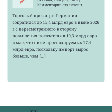
к
Комментарии
отключены
записи
EWG:
Торговый профицит Германии
немецкий
сократился до 15,4 млрд евро в июне 2026
экспорт
вырос
г с пересмотренного в сторону
до
повышения показателя в 19,3 млрд евро
4-
в мае, что ниже прогнозируемых 17,4
летнего
максимума
млрд евро, поскольку импорт вырос
больше, чем [...]