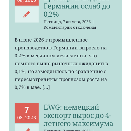
Германии ослаб до
0,2%
Пятница, 7 августа, 2026
|
к
Комментарии
отключены
записи
EWG:
В июне 2026 г промышленное
рост
производство в Германии выросло на
промпроизводства
Германии
0,2% в месячном исчислении, что
ослаб
немного выше рыночных ожиданий в
до
0,1%, но замедлилось по сравнению с
0,2%
пересмотренным прогнозом роста на
0,7% в мае. […]
EWG: немецкий
7
экспорт вырос до 4-
08, 2026
летнего максимума
Пятница, 7 августа, 2026
|