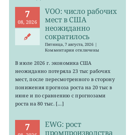
VOO: число рабочих
7
мест в США
08, 2026
неожиданно
сократилось
Пятница, 7 августа, 2026
|
к
Комментарии
отключены
записи
VOO:
В июле 2026 г. экономика США
число
неожиданно потеряла 23 тыс рабочих
рабочих
мест
мест, после пересмотренного в сторону
в
понижения прогноза роста на 20 тыс в
США
июне и по сравнению с прогнозами
неожиданно
сократилось
роста на 80 тыс. […]
EWG: рост
7
промпроизводства
08, 2026