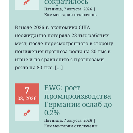
сократилось
Пятница, 7 августа, 2026
|
к
Комментарии
отключены
записи
VOO:
В июле 2026 г. экономика США
число
неожиданно потеряла 23 тыс рабочих
рабочих
мест
мест, после пересмотренного в сторону
в
понижения прогноза роста на 20 тыс в
США
июне и по сравнению с прогнозами
неожиданно
сократилось
роста на 80 тыс. […]
EWG: рост
7
промпроизводства
08, 2026
Германии ослаб до
0,2%
Пятница, 7 августа, 2026
|
к
Комментарии
отключены
записи