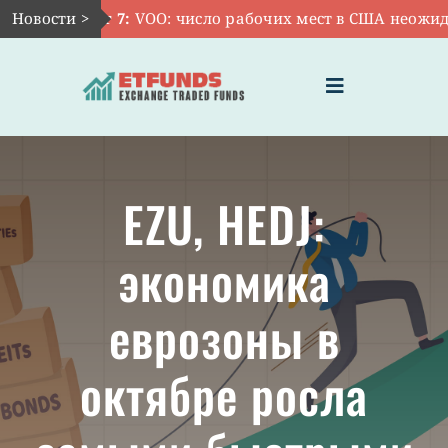
Skip
Новости >
Авг 7:
VOO: число рабочих мест в США неожидан
to
content
Toggle
Navigation
ГЛАВНАЯ
EZU, HEDJ:
ЧТО ТАКОЕ ETF
экономика
ИНВЕСТИЦИИ В ETF
еврозоны в
ТЕМАТИЧЕСКИЕ ETF
октябре росла
АКТУАЛЬНЫЕ