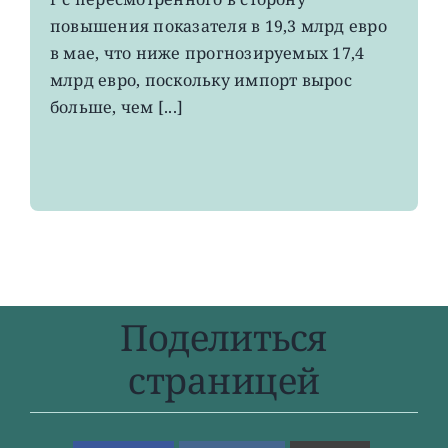
до
повышения показателя в 19,3 млрд евро
4-
в мае, что ниже прогнозируемых 17,4
летнего
максимума
млрд евро, поскольку импорт вырос
больше, чем [...]
Поделиться
страницей