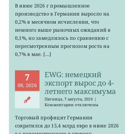
EWG:
В июне 2026 г промышленное
рост
производство в Германии выросло на
промпроизводства
Германии
0,2% в месячном исчислении, что
ослаб
немного выше рыночных ожиданий в
до
0,1%, но замедлилось по сравнению с
0,2%
пересмотренным прогнозом роста на
0,7% в мае. […]
EWG: немецкий
7
экспорт вырос до 4-
08, 2026
летнего максимума
Пятница, 7 августа, 2026
|
к
Комментарии
отключены
записи
EWG:
Торговый профицит Германии
немецкий
сократился до 15,4 млрд евро в июне 2026
экспорт
вырос
г с пересмотренного в сторону