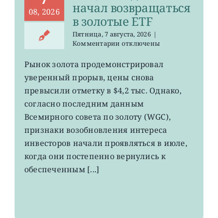
начал возвращаться
08, 2026
в золотые ETF
Пятница, 7 августа, 2026
|
к
Комментарии
отключены
записи
GLD,
Рынок золота продемонстрировал
GDX:
уверенный прорыв, цены снова
деньги
начал
превысили отметку в $4,2 тыс. Однако,
возвращаться
согласно последним данным
в
Всемирного совета по золоту (WGC),
золотые
ETF
признаки возобновления интереса
инвесторов начали проявляться в июле,
когда они постепенно вернулись к
обеспеченным [...]