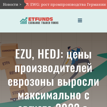
Skip
Новости >
Авг 7:
EWG: рост промпроизводства Германии осла
to
content
Toggle
Navigation
ГЛАВНАЯ
EZU, HEDJ: цены
ЧТО ТАКОЕ ETF
производителей
ИНВЕСТИЦИИ В ETF
еврозоны выросли
ТЕМАТИЧЕСКИЕ ETF
максимально с
АКТУАЛЬНЫЕ