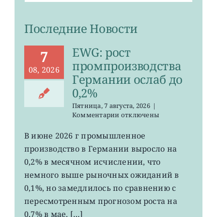
Последние Новости
EWG: рост
7
промпроизводства
08, 2026
Германии ослаб до
0,2%
Пятница, 7 августа, 2026
|
к
Комментарии
отключены
записи
EWG:
В июне 2026 г промышленное
рост
производство в Германии выросло на
промпроизводства
Германии
0,2% в месячном исчислении, что
ослаб
немного выше рыночных ожиданий в
до
0,1%, но замедлилось по сравнению с
0,2%
пересмотренным прогнозом роста на
0,7% в мае. […]