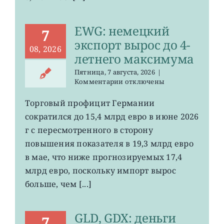
EWG: немецкий
7
экспорт вырос до 4-
08, 2026
летнего максимума
Пятница, 7 августа, 2026
|
к
Комментарии
отключены
записи
EWG:
Торговый профицит Германии
немецкий
сократился до 15,4 млрд евро в июне 2026
экспорт
вырос
г с пересмотренного в сторону
до
повышения показателя в 19,3 млрд евро
4-
в мае, что ниже прогнозируемых 17,4
летнего
максимума
млрд евро, поскольку импорт вырос
больше, чем [...]
GLD, GDX: деньги
7