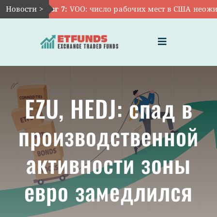
Skip
Новости >
Авг 7:
VOO: число рабочих мест в США неожида
to
content
Toggle
Navigation
ГЛАВНАЯ
EZU, HEDJ: спад в
ЧТО ТАКОЕ ETF
производственной
ИНВЕСТИЦИИ В ETF
активности зоны
ТЕМАТИЧЕСКИЕ ETF
евро замедлился
АКТУАЛЬНЫЕ