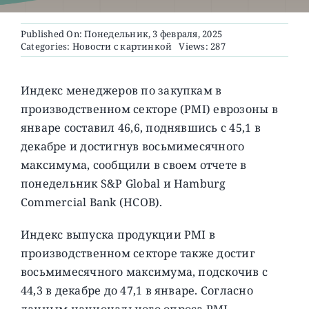
Published On: Понедельник, 3 февраля, 2025
О ПРОЕКТЕ
Categories:
Новости с картинкой
Views: 287
Индекс менеджеров по закупкам в
производственном секторе (PMI) еврозоны в
январе составил 46,6, поднявшись с 45,1 в
декабре и достигнув восьмимесячного
максимума, сообщили в своем отчете в
понедельник S&P Global и Hamburg
Commercial Bank (HCOB).
Индекс выпуска продукции PMI в
производственном секторе также достиг
восьмимесячного максимума, подскочив с
44,3 в декабре до 47,1 в январе. Согласно
данным национального опроса PMI,