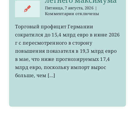
Пятница, 7 августа, 2026
|
к
Комментарии
отключены
записи
EWG:
Торговый профицит Германии
немецкий
сократился до 15,4 млрд евро в июне 2026
экспорт
вырос
г с пересмотренного в сторону
до
повышения показателя в 19,3 млрд евро
4-
в мае, что ниже прогнозируемых 17,4
летнего
максимума
млрд евро, поскольку импорт вырос
больше, чем [...]