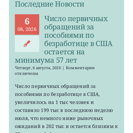
Последние Новости
Число первичных
6
обращений за
08, 2026
пособиями по
безработице в США
остается на
минимума 57 лет
к
Четверг, 6 августа, 2026
|
Комментарии
записи
отключены
Число
первичных
Число первичных обращений за
обращений
пособиями по безработице в США,
за
пособиями
увеличилось на 1 тыс человек и
по
составило 199 тыс в последнюю неделю
безработице
июля, что немного ниже рыночных
в
США
ожиданий в 202 тыс и остается близким к
остается