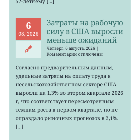
57-летнему [...]
на
минимума
57
Затраты на рабочую
лет
6
силу в США выросли
08, 2026
меньше ожиданий
Четверг, 6 августа, 2026
|
к
Комментарии
отключены
записи
Затраты
Согласно предварительным данным,
на
удельные затраты на оплату труда в
рабочую
силу
несельскохозяйственном секторе США
в
выросли на 1,3% во втором квартале 2026
США
г, что соответствует пересмотренным
выросли
меньше
темпам роста в первом квартале, но не
ожиданий
оправдало рыночных прогнозов в 2,1%.
[...]