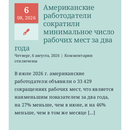
Американские
6
работодатели
08, 2026
сократили
минимальное число
рабочих мест за два
года
к
Четверг, 6 августа, 2026
|
Комментарии
записи
отключены
Американские
работодатели
В июле 2026 г. американские
сократили
работодатели объявили о 33 429
минимальное
число
сокращениях рабочих мест, что является
рабочих
наименьшим показателем за два года,
мест
на 27% меньше, чем в июне, и на 46%
за
два
меньше, чем в том же месяце [...]
года