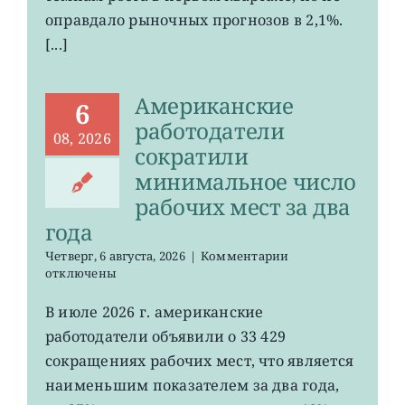
ожиданий
оправдало рыночных прогнозов в 2,1%.
[...]
Американские
6
работодатели
08, 2026
сократили
минимальное число
рабочих мест за два
года
к
Четверг, 6 августа, 2026
|
Комментарии
записи
отключены
Американские
работодатели
В июле 2026 г. американские
сократили
работодатели объявили о 33 429
минимальное
число
сокращениях рабочих мест, что является
рабочих
наименьшим показателем за два года,
мест