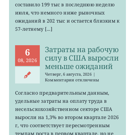
по
составило 199 тыс в последнюю неделю
безработице
июля, что немного ниже рыночных
в
США
ожиданий в 202 тыс и остается близким к
остается
57-летнему [...]
на
минимума
57
Затраты на рабочую
лет
6
силу в США выросли
08, 2026
меньше ожиданий
Четверг, 6 августа, 2026
|
к
Комментарии
отключены
записи
Затраты
Согласно предварительным данным,
на
удельные затраты на оплату труда в
рабочую
силу
несельскохозяйственном секторе США
в
выросли на 1,3% во втором квартале 2026
США
г, что соответствует пересмотренным
выросли
меньше
темпам роста в первом квартале, но не