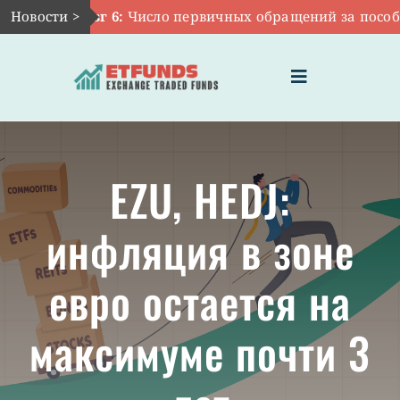
Skip
Новости >
Авг 6:
Число первичных обращений за пособиям
to
content
Toggle
Navigation
ГЛАВНАЯ
EZU, HEDJ:
ЧТО ТАКОЕ ETF
инфляция в зоне
ИНВЕСТИЦИИ В ETF
евро остается на
ТЕМАТИЧЕСКИЕ ETF
максимуме почти 3
АКТУАЛЬНЫЕ