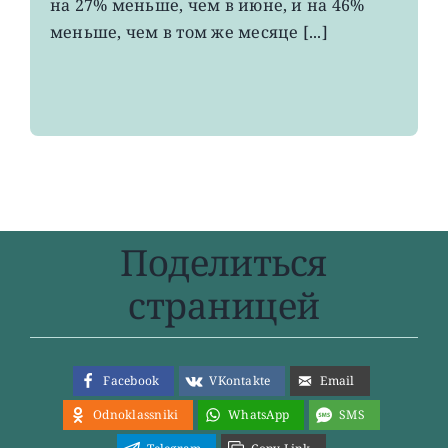
на 27% меньше, чем в июне, и на 46%
за
два
меньше, чем в том же месяце [...]
года
Поделиться
страницей
Facebook
VKontakte
Email
Odnoklassniki
WhatsApp
SMS