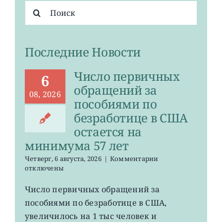
Результат
поиска:
Последние Новости
Число первичных
6
обращений за
08, 2026
пособиями по
безработице в США
остается на
минимума 57 лет
к
Четверг, 6 августа, 2026
|
Комментарии
записи
отключены
Число
первичных
Число первичных обращений за
обращений
пособиями по безработице в США,
за
пособиями
увеличилось на 1 тыс человек и