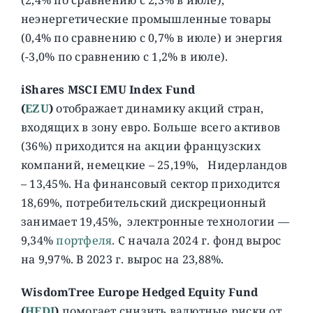
неэнергетические промышленные товары
(0,4% по сравнению с 0,7% в июле) и энергия
(-3,0% по сравнению с 1,2% в июле).
iShares MSCI EMU Index Fund
(
EZU
)
отображает динамику акций стран,
входящих в зону евро. Больше всего активов
(36%) приходится на акции французских
компаний, немецкие – 25,19%, Нидерландов
– 13,45%. На финансовый сектор приходится
18,69%, потребительский дискреционный
занимает 19,45%, электронные технологии —
9,34%
портфеля
. C начала 2024 г. фонд вырос
на 9,97%. В 2023 г. вырос на 23,88%.
WisdomTree Europe Hedged Equity Fund
(
HEDJ
)
помогает снизить валютные риски от