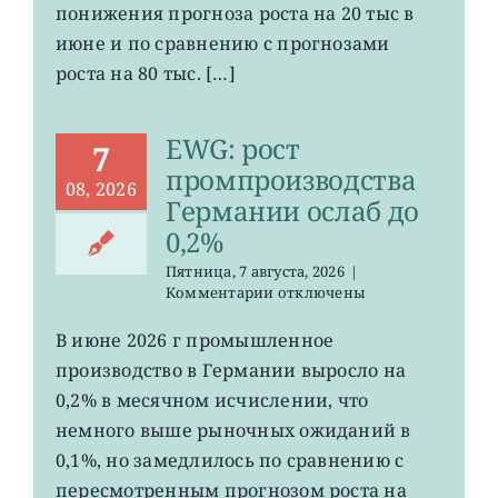
в
понижения прогноза роста на 20 тыс в
США
июне и по сравнению с прогнозами
неожиданно
сократилось
роста на 80 тыс. […]
EWG: рост
7
промпроизводства
08, 2026
Германии ослаб до
0,2%
Пятница, 7 августа, 2026
|
к
Комментарии
отключены
записи
EWG:
В июне 2026 г промышленное
рост
производство в Германии выросло на
промпроизводства
Германии
0,2% в месячном исчислении, что
ослаб
немного выше рыночных ожиданий в
до
0,1%, но замедлилось по сравнению с
0,2%
пересмотренным прогнозом роста на