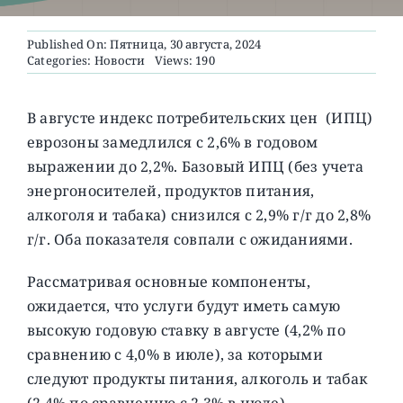
Published On: Пятница, 30 августа, 2024
О ПРОЕКТЕ
Categories:
Новости
Views: 190
В августе индекс потребительских цен (ИПЦ)
еврозоны замедлился с 2,6% в годовом
выражении до 2,2%. Базовый ИПЦ (без учета
энергоносителей, продуктов питания,
алкоголя и табака) снизился с 2,9% г/г до 2,8%
г/г. Оба показателя совпали с ожиданиями.
Рассматривая основные компоненты,
ожидается, что услуги будут иметь самую
высокую годовую ставку в августе (4,2% по
сравнению с 4,0% в июле), за которыми
следуют продукты питания, алкоголь и табак
(2,4% по сравнению с 2,3% в июле),