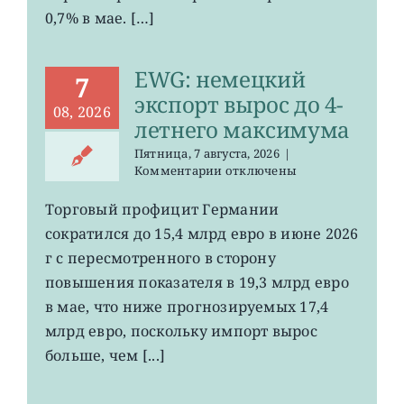
0,7% в мае. […]
EWG: немецкий
7
экспорт вырос до 4-
08, 2026
летнего максимума
Пятница, 7 августа, 2026
|
к
Комментарии
отключены
записи
EWG:
Торговый профицит Германии
немецкий
сократился до 15,4 млрд евро в июне 2026
экспорт
вырос
г с пересмотренного в сторону
до
повышения показателя в 19,3 млрд евро
4-
в мае, что ниже прогнозируемых 17,4
летнего
максимума
млрд евро, поскольку импорт вырос
больше, чем [...]