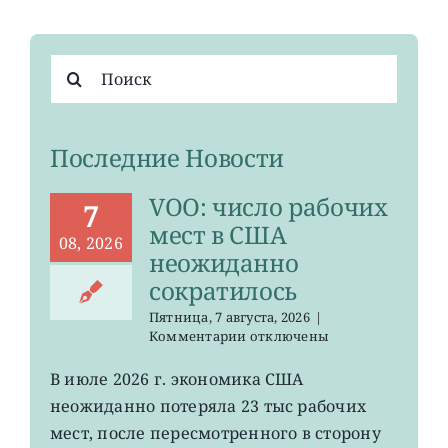
Результат
поиска:
Последние Новости
VOO: число рабочих
7
мест в США
08, 2026
неожиданно
сократилось
Пятница, 7 августа, 2026
|
к
Комментарии
отключены
записи
VOO:
В июле 2026 г. экономика США
число
неожиданно потеряла 23 тыс рабочих
рабочих
мест
мест, после пересмотренного в сторону