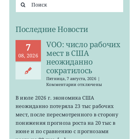
Результат
поиска:
Последние Новости
VOO: число рабочих
7
мест в США
08, 2026
неожиданно
сократилось
Пятница, 7 августа, 2026
|
к
Комментарии
отключены
записи
VOO:
В июле 2026 г. экономика США
число
неожиданно потеряла 23 тыс рабочих
рабочих
мест
мест, после пересмотренного в сторону
в
понижения прогноза роста на 20 тыс в
США
июне и по сравнению с прогнозами
неожиданно
сократилось