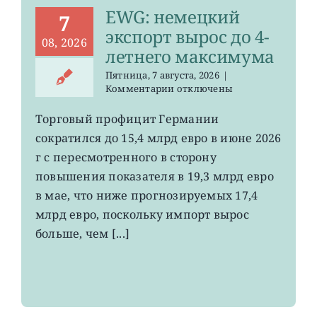
EWG: немецкий
7
экспорт вырос до 4-
08, 2026
летнего максимума
Пятница, 7 августа, 2026
|
к
Комментарии
отключены
записи
EWG:
Торговый профицит Германии
немецкий
сократился до 15,4 млрд евро в июне 2026
экспорт
вырос
г с пересмотренного в сторону
до
повышения показателя в 19,3 млрд евро
4-
в мае, что ниже прогнозируемых 17,4
летнего
максимума
млрд евро, поскольку импорт вырос
больше, чем [...]