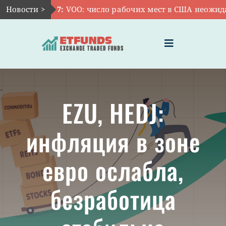
Skip
Новости >
Авг 7:
VOO: число рабочих мест в США неожиданн
to
content
Toggle
Navigation
ГЛАВНАЯ
EZU, HEDJ:
ЧТО ТАКОЕ ETF
инфляция в зоне
ИНВЕСТИЦИИ В ETF
евро ослабла,
ТЕМАТИЧЕСКИЕ ETF
безработица
АКТУАЛЬНЫЕ