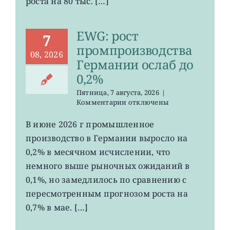
роста на 80 тыс. […]
EWG: рост
7
промпроизводства
08, 2026
Германии ослаб до
0,2%
Пятница, 7 августа, 2026
|
к
Комментарии
отключены
записи
EWG:
В июне 2026 г промышленное
рост
производство в Германии выросло на
промпроизводства
Германии
0,2% в месячном исчислении, что
ослаб
немного выше рыночных ожиданий в
до
0,1%, но замедлилось по сравнению с
0,2%
пересмотренным прогнозом роста на
0,7% в мае. […]