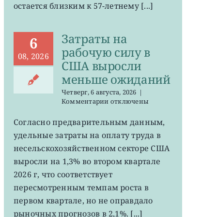
остается близким к 57-летнему [...]
на
минимума
57
Затраты на
лет
6
рабочую силу в
08, 2026
США выросли
меньше ожиданий
Четверг, 6 августа, 2026
|
к
Комментарии
отключены
записи
Затраты
Согласно предварительным данным,
на
удельные затраты на оплату труда в
рабочую
силу
несельскохозяйственном секторе США
в
выросли на 1,3% во втором квартале
США
2026 г, что соответствует
выросли
меньше
пересмотренным темпам роста в
ожиданий
первом квартале, но не оправдало
рыночных прогнозов в 2,1%. [...]