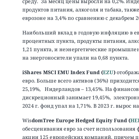
среду. За месяц цены выросли на 0,2%. Инде
продуктов питания, алкоголя и табака, такж
еврозоне на 3,4% по сравнению с декабрем 20
Наибольший вклад в годовую инфляцию в ев
процентных пункта, продукты питания, алко
1,21 пункта, и неэнергетические промышле
на энергоносители упали на 0,68 пункта.
iShares MSCI EMU Index Fund (
EZU
)
отобража
евро. Больше всего активов (36%) приходит
25,19%, Нидерландов – 13,45%. На финансов
дискреционный занимает 19,45%, электрон
2024 г. фонд упал на 1,71%. В 2023 г. вырос на
Wis
domTree Europe Hedged Equity Fund (
HE
обесценивания евро за счет использования 
акции 125 европейских компаний, причем п