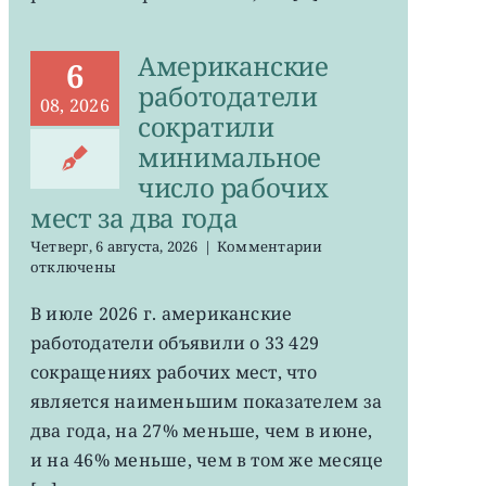
Американские
6
работодатели
08, 2026
сократили
минимальное
число рабочих
мест за два года
к
Четверг, 6 августа, 2026
|
Комментарии
записи
отключены
Американские
работодатели
В июле 2026 г. американские
сократили
работодатели объявили о 33 429
минимальное
число
сокращениях рабочих мест, что
рабочих
является наименьшим показателем за
мест
два года, на 27% меньше, чем в июне,
за
два
и на 46% меньше, чем в том же месяце
года