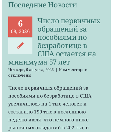
Последние Новости
Число первичных
6
обращений за
08, 2026
пособиями по
безработице в
США остается на
минимума 57 лет
к
Четверг, 6 августа, 2026
|
Комментарии
записи
отключены
Число
первичных
Число первичных обращений за
обращений
пособиями по безработице в США,
за
пособиями
увеличилось на 1 тыс человек и
по
составило 199 тыс в последнюю
безработице
неделю июля, что немного ниже
в
США
рыночных ожиданий в 202 тыс и
остается