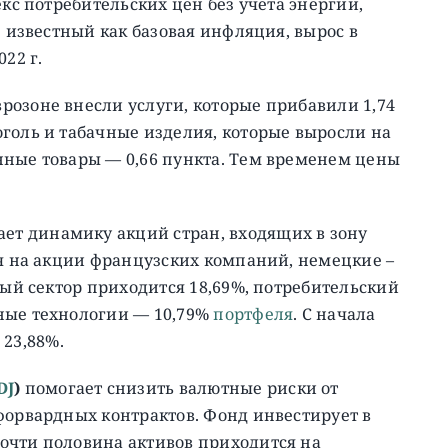
кс потребительских цен без учета энергии,
е известный как базовая инфляция, вырос в
22 г.
розоне внесли услуги, которые прибавили 1,74
голь и табачные изделия, которые выросли на
нные товары — 0,66 пункта. Тем временем цены
ет динамику акций стран, входящих в зону
ся на акции французских компаний, немецкие –
ый сектор приходится 18,69%, потребительский
ные технологии — 10,79%
портфеля
. C начала
 23,88%.
DJ
)
помогает снизить валютные риски от
форвардных контрактов. Фонд инвестирует в
очти половина активов приходится на