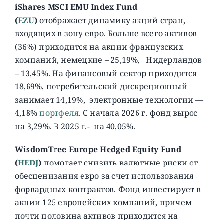
iShares MSCI EMU Index Fund
(
EZU
)
отображает динамику акций стран,
входящих в зону евро. Больше всего активов
(36%) приходится на акции французских
компаний, немецкие – 25,19%, Нидерландов
– 13,45%. На финансовый сектор приходится
18,69%, потребительский дискреционный
занимает 14,19%, электронные технологии —
4,18%
портфеля
. C начала 2026 г. фонд вырос
на 3,29%. В 2025 г.- на 40,05%.
WisdomTree Europe Hedged Equity Fund
(
HEDJ
)
помогает снизить валютные риски от
обесценивания евро за счет использования
форвардных контрактов. Фонд инвестирует в
акции 125 европейских компаний, причем
почти половина активов приходится на