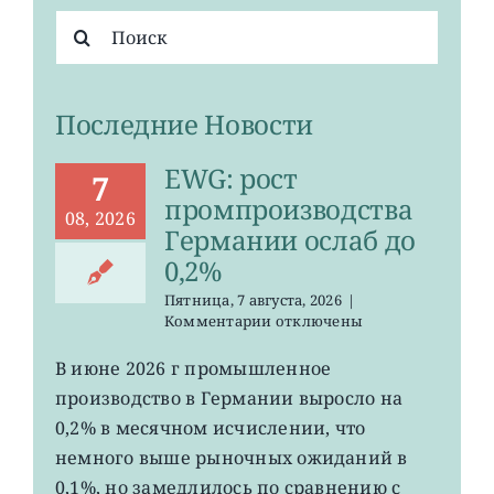
Результат
поиска:
Последние Новости
EWG: рост
7
промпроизводства
08, 2026
Германии ослаб до
0,2%
Пятница, 7 августа, 2026
|
к
Комментарии
отключены
записи
EWG:
В июне 2026 г промышленное
рост
производство в Германии выросло на
промпроизводства
Германии
0,2% в месячном исчислении, что
ослаб
немного выше рыночных ожиданий в
до
0,1%, но замедлилось по сравнению с
0,2%