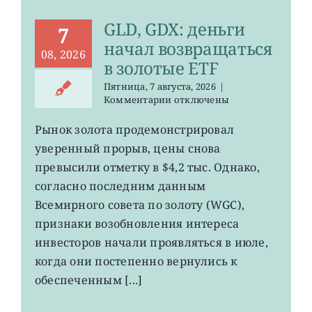
GLD, GDX: деньги
7
начал возвращаться
08, 2026
в золотые ETF
Пятница, 7 августа, 2026
|
к
Комментарии
отключены
записи
GLD,
Рынок золота продемонстрировал
GDX:
уверенный прорыв, цены снова
деньги
начал
превысили отметку в $4,2 тыс. Однако,
возвращаться
согласно последним данным
в
Всемирного совета по золоту (WGC),
золотые
ETF
признаки возобновления интереса
инвесторов начали проявляться в июле,
когда они постепенно вернулись к
обеспеченным [...]