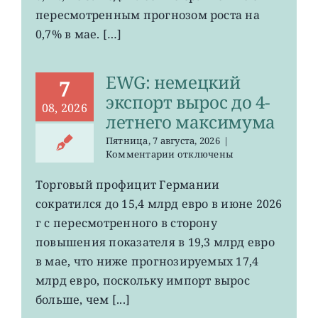
пересмотренным прогнозом роста на
0,7% в мае. […]
EWG: немецкий
7
экспорт вырос до 4-
08, 2026
летнего максимума
Пятница, 7 августа, 2026
|
к
Комментарии
отключены
записи
EWG:
Торговый профицит Германии
немецкий
сократился до 15,4 млрд евро в июне 2026
экспорт
вырос
г с пересмотренного в сторону
до
повышения показателя в 19,3 млрд евро
4-
в мае, что ниже прогнозируемых 17,4
летнего
максимума
млрд евро, поскольку импорт вырос
больше, чем [...]