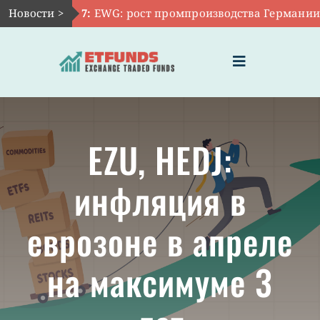
Skip
Новости >
Авг 7:
EWG: рост промпроизводства Германии осл
to
content
Toggle
Navigation
ГЛАВНАЯ
EZU, HEDJ:
ЧТО ТАКОЕ ETF
инфляция в
ИНВЕСТИЦИИ В ETF
еврозоне в апреле
ТЕМАТИЧЕСКИЕ ETF
на максимуме 3
АКТУАЛЬНЫЕ