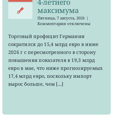
4-летнего
максимума
Пятница, 7 августа, 2026
|
к
Комментарии
отключены
записи
EWG:
Торговый профицит Германии
немецкий
сократился до 15,4 млрд евро в июне
экспорт
вырос
2026 г с пересмотренного в сторону
до
повышения показателя в 19,3 млрд
4-
евро в мае, что ниже прогнозируемых
летнего
максимума
17,4 млрд евро, поскольку импорт
вырос больше, чем [...]