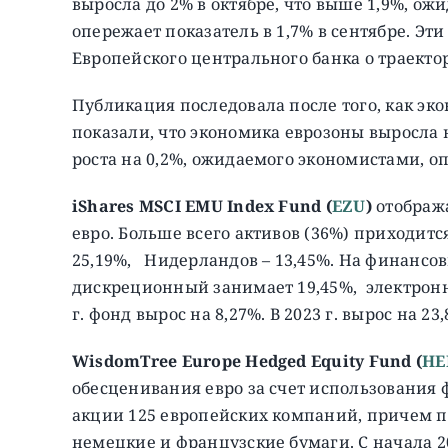
выросла до 2% в октябре, что выше 1,9%, о
опережает показатель в 1,7% в сентябре. Э
Европейского центрального банка о траект
Публикация последовала после того, как эк
показали, что экономика еврозоны выросла на
роста на 0,2%, ожидаемого экономистами, 
iShares MSCI EMU Index Fund (
EZU
)
отобража
евро. Больше всего активов (36%) приходит
25,19%, Нидерландов – 13,45%. На финансов
дискреционный занимает 19,45%, электрон
г. фонд вырос на 8,27%. В 2023 г. вырос на 23
WisdomTree Europe Hedged Equity Fund (
HE
обесценивания евро за счет использования 
акции 125 европейских компаний, причем п
немецкие и французские бумаги. C начала 202