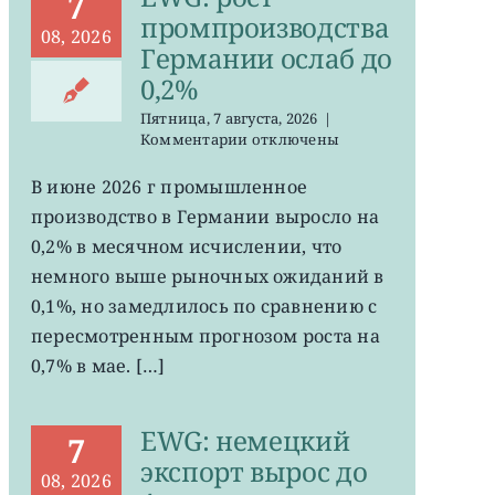
7
промпроизводства
08, 2026
Германии ослаб до
0,2%
Пятница, 7 августа, 2026
|
к
Комментарии
отключены
записи
EWG:
В июне 2026 г промышленное
рост
производство в Германии выросло на
промпроизводства
Германии
0,2% в месячном исчислении, что
ослаб
немного выше рыночных ожиданий в
до
0,1%, но замедлилось по сравнению с
0,2%
пересмотренным прогнозом роста на
0,7% в мае. […]
EWG: немецкий
7
экспорт вырос до
08, 2026