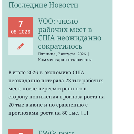
Последние Новости
VOO: число
7
рабочих мест в
08, 2026
США неожиданно
сократилось
Пятница, 7 августа, 2026
|
к
Комментарии
отключены
записи
VOO:
В июле 2026 г. экономика США
число
неожиданно потеряла 23 тыс рабочих
рабочих
мест
мест, после пересмотренного в
в
сторону понижения прогноза роста на
США
20 тыс в июне и по сравнению с
неожиданно
сократилось
прогнозами роста на 80 тыс. […]
EWG: рост