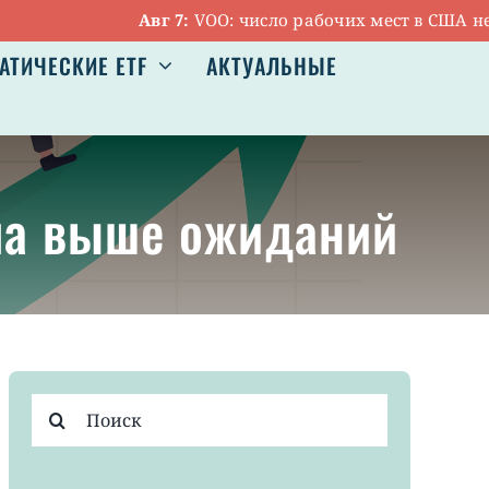
Авг 7:
VOO: число рабочих мест в США неожи
АТИЧЕСКИЕ ETF
АКТУАЛЬНЫЕ
сла выше ожиданий
Результат
поиска: