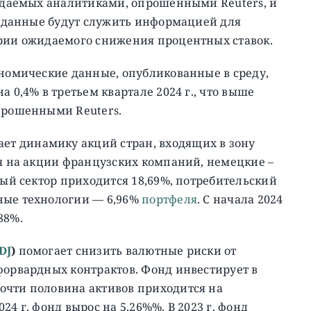
жидаемых аналитиками, опрошенными Reuters, и
ти данные будут служить информацией для
ории ожидаемого снижения процентных ставок.
ономические данные, опубликованные в среду,
 0,4% в третьем квартале 2024 г., что выше
опрошенными Reuters.
ет динамику акций стран, входящих в зону
ся на акции французских компаний, немецкие –
ый сектор приходится 18,69%, потребительский
ные технологии — 6,96%
портфеля
. C начала 2024
,88%.
DJ
)
помогает снизить валютные риски от
форвардных контрактов. Фонд инвестирует в
очти половина активов приходится на
4 г. фонд вырос на 5,26%%. В 2023 г. фонд