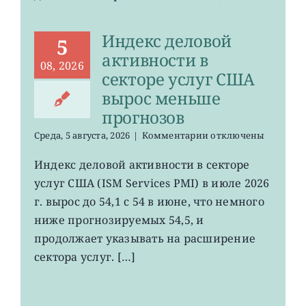
Индекс деловой
5
активности в
08, 2026
секторе услуг США
вырос меньше
прогнозов
к
Среда, 5 августа, 2026
|
Комментарии
отключены
записи
Индекс
Индекс деловой активности в секторе
деловой
услуг США (ISM Services PMI) в июле 2026
активности
в
г. вырос до 54,1 с 54 в июне, что немного
секторе
ниже прогнозируемых 54,5, и
услуг
продолжает указывать на расширение
США
вырос
сектора услуг. […]
меньше
прогнозов