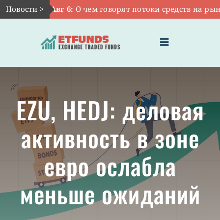
Skip
Новости >
Авг 6:
О чем говорят потоки средств на рынке
to
content
Toggle
Navigation
ГЛАВНАЯ
EZU, HEDJ: деловая
ЧТО ТАКОЕ ETF
активность в зоне
ИНВЕСТИЦИИ В ETF
евро ослабла
ТЕМАТИЧЕСКИЕ ETF
меньше ожиданий
АКТУАЛЬНЫЕ