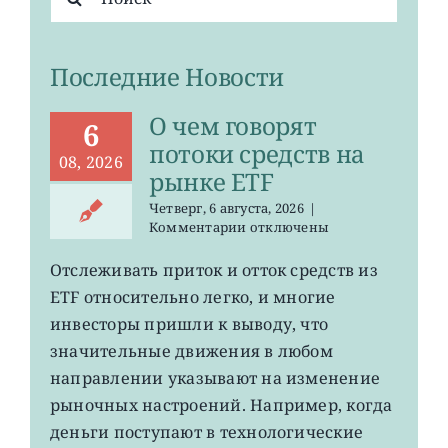
поиска:
Последние Новости
О чем говорят
6
потоки средств на
08, 2026
рынке ETF
Четверг, 6 августа, 2026
|
к
Комментарии
отключены
записи
О
Отслеживать приток и отток средств из
чем
ETF относительно легко, и многие
говорят
потоки
инвесторы пришли к выводу, что
средств
значительные движения в любом
на
направлении указывают на изменение
рынке
ETF
рыночных настроений. Например, когда
деньги поступают в технологические