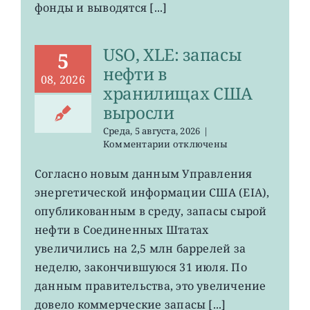
фонды и выводятся [...]
USO, XLE: запасы
5
нефти в
08, 2026
хранилищах США
выросли
Среда, 5 августа, 2026
|
к
Комментарии
отключены
записи
USO,
Согласно новым данным Управления
XLE:
энергетической информации США (EIA),
запасы
нефти
опубликованным в среду, запасы сырой
в
нефти в Соединенных Штатах
хранилищах
увеличились на 2,5 млн баррелей за
США
выросли
неделю, закончившуюся 31 июля. По
данным правительства, это увеличение
довело коммерческие запасы [...]