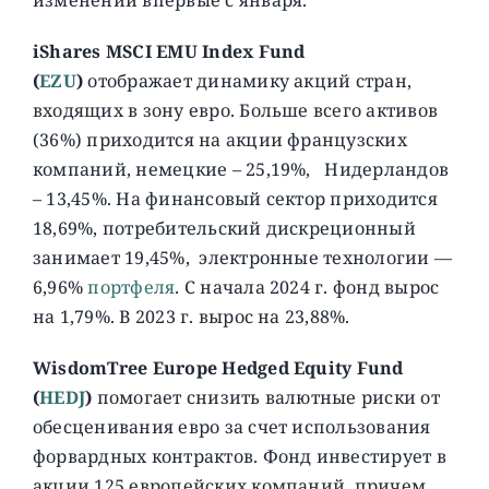
iShares MSCI EMU Index Fund
(
EZU
)
отображает динамику акций стран,
входящих в зону евро. Больше всего активов
(36%) приходится на акции французских
компаний, немецкие – 25,19%, Нидерландов
– 13,45%. На финансовый сектор приходится
18,69%, потребительский дискреционный
занимает 19,45%, электронные технологии —
6,96%
портфеля
. C начала 2024 г. фонд вырос
на 1,79%. В 2023 г. вырос на 23,88%.
WisdomTree Europe Hedged Equity Fund
(
HEDJ
)
помогает снизить валютные риски от
обесценивания евро за счет использования
форвардных контрактов. Фонд инвестирует в
акции 125 европейских компаний, причем