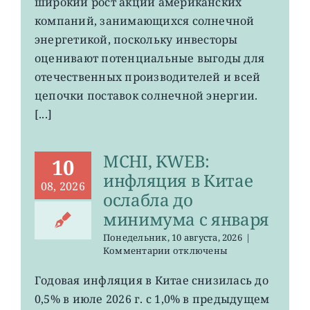
широкий рост акций американских
протекционизму
компаний, занимающихся солнечной
энергетикой, поскольку инвесторы
оценивают потенциальные выгоды для
отечественных производителей и всей
цепочки поставок солнечной энергии.
[...]
MCHI, KWEB:
10
инфляция в Китае
08, 2026
ослабла до
минимума с января
Понедельник, 10 августа, 2026
|
к
Комментарии
отключены
записи
MCHI,
Годовая инфляция в Китае снизилась до
KWEB:
0,5% в июле 2026 г. с 1,0% в предыдущем
инфляция