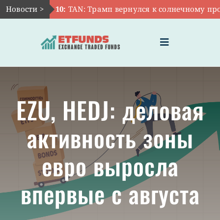
Skip
Новости >
Авг 10:
TAN: Трамп вернулся к солнечному прот
to
content
Toggle
Navigation
ГЛАВНАЯ
EZU, HEDJ: деловая
ЧТО ТАКОЕ ETF
активность зоны
ИНВЕСТИЦИИ В ETF
евро выросла
ТЕМАТИЧЕСКИЕ ETF
впервые с августа
АКТУАЛЬНЫЕ