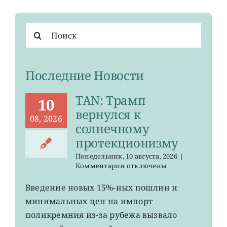
Результат
поиска:
Последние Новости
TAN: Трамп
10
вернулся к
08, 2026
солнечному
протекционизму
Понедельник, 10 августа, 2026
|
к
Комментарии
отключены
записи
TAN:
Введение новых 15%-ных пошлин и
Трамп
минимальных цен на импорт
вернулся
к
поликремния из-за рубежа вызвало
солнечному