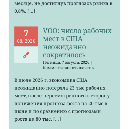
в
месяце, не достигнув прогнозов рынка в
Китае
0,8%. […]
ослабла
до
минимума
VOO: число рабочих
с
7
января
мест в США
08, 2026
неожиданно
сократилось
Пятница, 7 августа, 2026
|
к
Комментарии
отключены
записи
VOO:
В июле 2026 г. экономика США
число
неожиданно потеряла 23 тыс рабочих
рабочих
мест
мест, после пересмотренного в сторону
в
понижения прогноза роста на 20 тыс в
США
июне и по сравнению с прогнозами
неожиданно
сократилось
роста на 80 тыс. […]