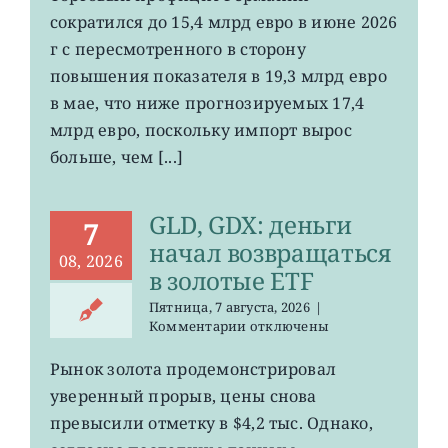
немецкий
сократился до 15,4 млрд евро в июне 2026
экспорт
вырос
г с пересмотренного в сторону
до
повышения показателя в 19,3 млрд евро
4-
в мае, что ниже прогнозируемых 17,4
летнего
максимума
млрд евро, поскольку импорт вырос
больше, чем [...]
GLD, GDX: деньги
7
начал возвращаться
08, 2026
в золотые ETF
Пятница, 7 августа, 2026
|
к
Комментарии
отключены
записи
GLD,
Рынок золота продемонстрировал
GDX:
уверенный прорыв, цены снова
деньги
начал
превысили отметку в $4,2 тыс. Однако,
возвращаться