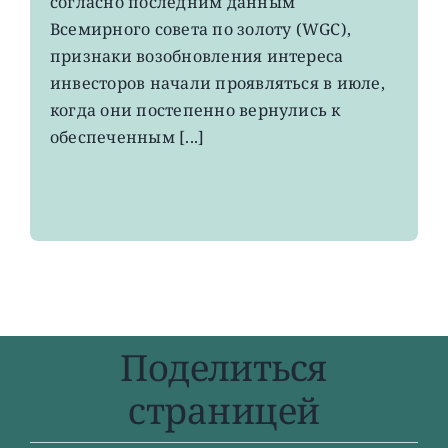
согласно последним данным
в
Всемирного совета по золоту (WGC),
золотые
ETF
признаки возобновления интереса
инвесторов начали проявляться в июле,
когда они постепенно вернулись к
обеспеченным [...]
Поделиться
страницей