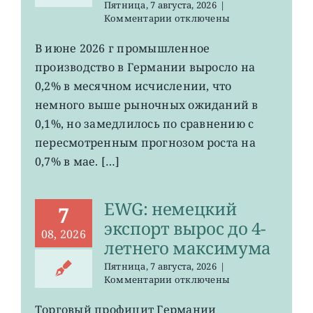
Пятница, 7 августа, 2026
|
к
Комментарии
отключены
записи
EWG:
В июне 2026 г промышленное
рост
производство в Германии выросло на
промпроизводства
Германии
0,2% в месячном исчислении, что
ослаб
немного выше рыночных ожиданий в
до
0,1%, но замедлилось по сравнению с
0,2%
пересмотренным прогнозом роста на
0,7% в мае. […]
EWG: немецкий
7
экспорт вырос до 4-
08, 2026
летнего максимума
Пятница, 7 августа, 2026
|
к
Комментарии
отключены
записи
EWG:
Торговый профицит Германии