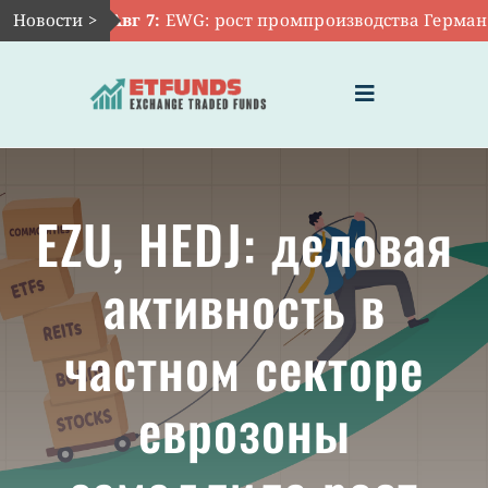
Skip
Новости >
Авг 7:
EWG: рост промпроизводства Германии 
to
content
Toggle
Navigation
ГЛАВНАЯ
EZU, HEDJ: деловая
ЧТО ТАКОЕ ETF
активность в
ИНВЕСТИЦИИ В ETF
частном секторе
ТЕМАТИЧЕСКИЕ ETF
еврозоны
АКТУАЛЬНЫЕ