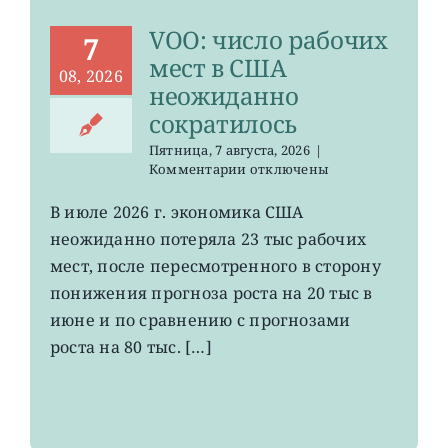
минимума
VOO: число рабочих
с
7
января
мест в США
08, 2026
неожиданно
сократилось
Пятница, 7 августа, 2026
|
к
Комментарии
отключены
записи
VOO:
В июле 2026 г. экономика США
число
неожиданно потеряла 23 тыс рабочих
рабочих
мест
мест, после пересмотренного в сторону
в
понижения прогноза роста на 20 тыс в
США
июне и по сравнению с прогнозами
неожиданно
сократилось
роста на 80 тыс. […]