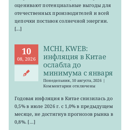
оценивают потенциальные выгоды для
отечественных производителей и всей
цепочки поставок солнечной энергии.
[...]
MCHI, KWEB:
10
инфляция в Китае
08, 2026
ослабла до
минимума с января
Понедельник, 10 августа, 2026
|
к
Комментарии
отключены
записи
MCHI,
Годовая инфляция в Китае снизилась до
KWEB:
0,5% в июле 2026 г. с 1,0% в предыдущем
инфляция
в
месяце, не достигнув прогнозов рынка в
Китае
0,8%. […]
ослабла
до