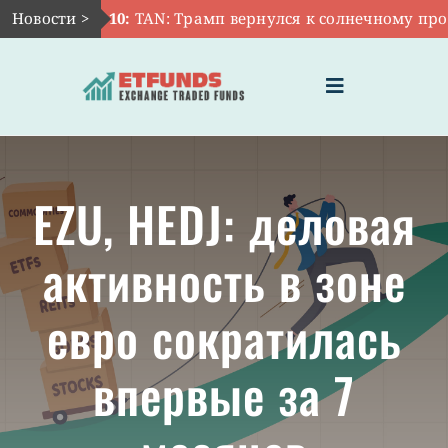
Skip
Новости >
Авг 10:
TAN: Трамп вернулся к солнечному проте
to
content
Toggle
Navigation
ГЛАВНАЯ
EZU, HEDJ: деловая
ЧТО ТАКОЕ ETF
активность в зоне
ИНВЕСТИЦИИ В ETF
евро сократилась
ТЕМАТИЧЕСКИЕ ETF
впервые за 7
АКТУАЛЬНЫЕ