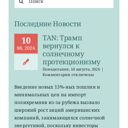
поиска:
Последние Новости
TAN: Трамп
10
вернулся к
08, 2026
солнечному
протекционизму
Понедельник, 10 августа, 2026
|
к
Комментарии
отключены
записи
TAN:
Введение новых 15%-ных пошлин и
Трамп
минимальных цен на импорт
вернулся
к
поликремния из-за рубежа вызвало
солнечному
широкий рост акций американских
протекционизму
компаний, занимающихся солнечной
энергетикой, поскольку инвесторы