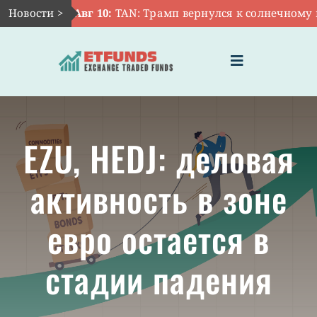
Skip
Новости >
Авг 10:
TAN: Трамп вернулся к солнечному п
to
content
Toggle
Navigation
ГЛАВНАЯ
EZU, HEDJ: деловая
ЧТО ТАКОЕ ETF
активность в зоне
ИНВЕСТИЦИИ В ETF
евро остается в
ТЕМАТИЧЕСКИЕ ETF
стадии падения
АКТУАЛЬНЫЕ