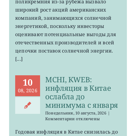
к
поликремния из-за рубежа вызвало
солнечному
широкий рост акций американских
протекционизму
компаний, занимающихся солнечной
энергетикой, поскольку инвесторы
оценивают потенциальные выгоды для
отечественных производителей и всей
цепочки поставок солнечной энергии.
[...]
MCHI, KWEB:
10
инфляция в Китае
08, 2026
ослабла до
минимума с января
Понедельник, 10 августа, 2026
|
к
Комментарии
отключены
записи
MCHI,
Годовая инфляция в Китае снизилась до
KWEB: