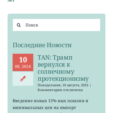
Результат
поиска:
Последние Новости
TAN: Трамп
10
вернулся к
08, 2026
солнечному
протекционизму
Понедельник, 10 августа, 2026
|
к
Комментарии
отключены
записи
TAN:
Введение новых 15%-ных пошлин и
Трамп
минимальных цен на импорт
вернулся