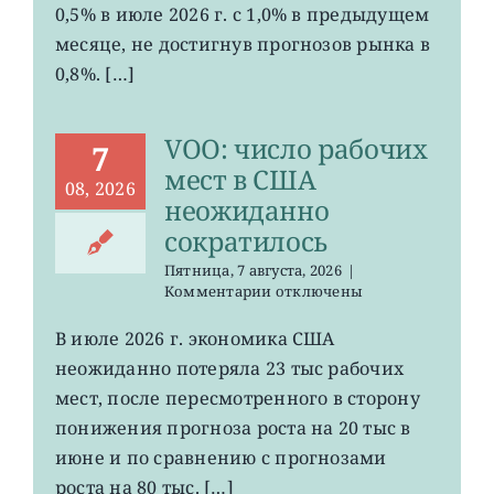
0,5% в июле 2026 г. с 1,0% в предыдущем
инфляция
в
месяце, не достигнув прогнозов рынка в
Китае
0,8%. […]
ослабла
до
минимума
VOO: число рабочих
с
7
января
мест в США
08, 2026
неожиданно
сократилось
Пятница, 7 августа, 2026
|
к
Комментарии
отключены
записи
VOO:
В июле 2026 г. экономика США
число
неожиданно потеряла 23 тыс рабочих
рабочих
мест
мест, после пересмотренного в сторону
в
понижения прогноза роста на 20 тыс в
США
июне и по сравнению с прогнозами
неожиданно
сократилось
роста на 80 тыс. […]