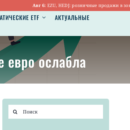
Авг 6:
EZU, HEDJ: розничные продажи в зоне е
АТИЧЕСКИЕ ETF
АКТУАЛЬНЫЕ
е евро ослабла
Результат
поиска: