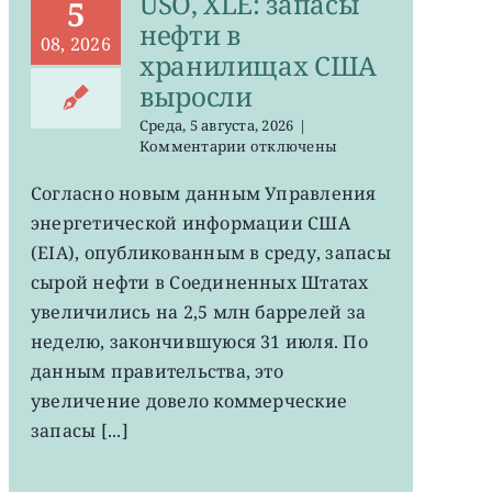
USO, XLE: запасы
5
нефти в
08, 2026
хранилищах США
выросли
Среда, 5 августа, 2026
|
к
Комментарии
отключены
записи
USO,
Согласно новым данным Управления
XLE:
энергетической информации США
запасы
нефти
(EIA), опубликованным в среду, запасы
в
сырой нефти в Соединенных Штатах
хранилищах
увеличились на 2,5 млн баррелей за
США
выросли
неделю, закончившуюся 31 июля. По
данным правительства, это
увеличение довело коммерческие
запасы [...]