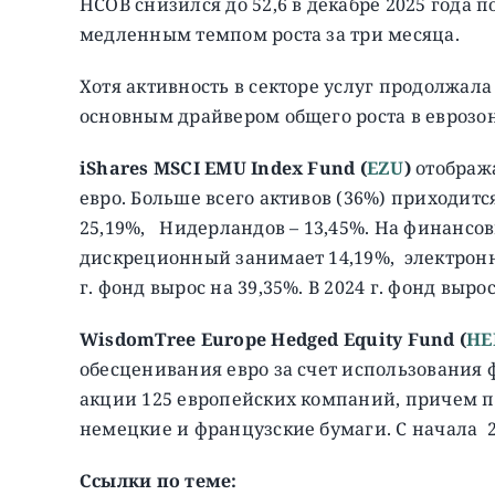
HCOB снизился до 52,6 в декабре 2025 года п
медленным темпом роста за три месяца.
Хотя активность в секторе услуг продолжала
основным драйвером общего роста в еврозон
iShares MSCI EMU Index Fund (
EZU
)
отобража
евро. Больше всего активов (36%) приходит
25,19%, Нидерландов – 13,45%. На финансов
дискреционный занимает 14,19%, электрон
г. фонд вырос на 39,35%. В 2024 г. фонд вырос
WisdomTree Europe Hedged Equity Fund (
HE
обесценивания евро за счет использования 
акции 125 европейских компаний, причем п
немецкие и французские бумаги. C начала 202
Ссылки по теме: