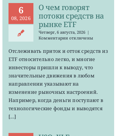
О чем говорят
6
потоки средств на
08, 2026
рынке ETF
Четверг, 6 августа, 2026
|
к
Комментарии
отключены
записи
О
Отслеживать приток и отток средств из
чем
ETF относительно легко, и многие
говорят
потоки
инвесторы пришли к выводу, что
средств
значительные движения в любом
на
направлении указывают на
рынке
ETF
изменение рыночных настроений.
Например, когда деньги поступают в
технологические фонды и выводятся
[...]