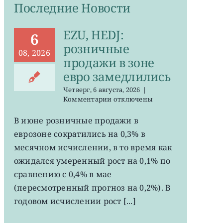
Последние Новости
EZU, HEDJ:
6
розничные
08, 2026
продажи в зоне
евро замедлились
Четверг, 6 августа, 2026
|
к
Комментарии
отключены
записи
EZU,
В июне розничные продажи в
HEDJ:
еврозоне сократились на 0,3% в
розничные
продажи
месячном исчислении, в то время как
в
ожидался умеренный рост на 0,1% по
зоне
сравнению с 0,4% в мае
евро
замедлились
(пересмотренный прогноз на 0,2%). В
годовом исчислении рост [...]