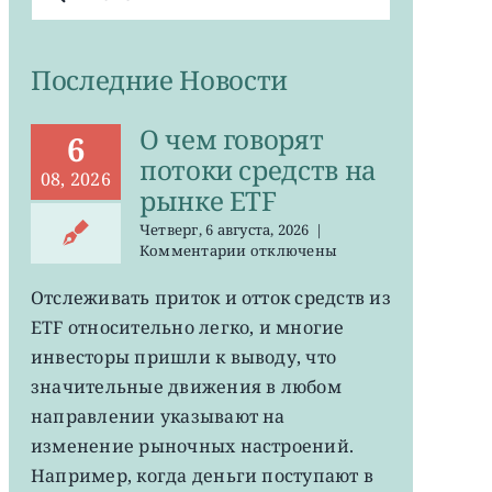
поиска:
Последние Новости
О чем говорят
6
потоки средств на
08, 2026
рынке ETF
Четверг, 6 августа, 2026
|
к
Комментарии
отключены
записи
О
Отслеживать приток и отток средств из
чем
ETF относительно легко, и многие
говорят
потоки
инвесторы пришли к выводу, что
средств
значительные движения в любом
на
направлении указывают на
рынке
ETF
изменение рыночных настроений.
Например, когда деньги поступают в