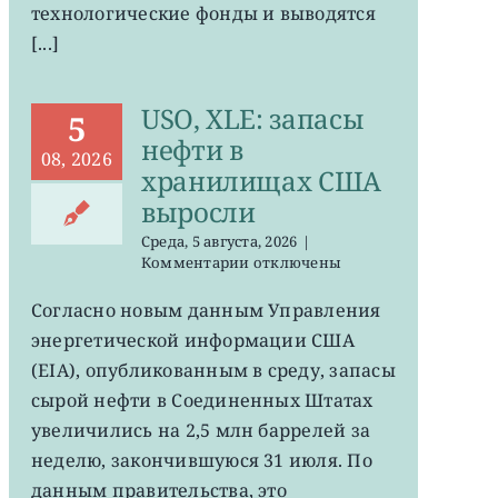
технологические фонды и выводятся
[...]
USO, XLE: запасы
5
нефти в
08, 2026
хранилищах США
выросли
Среда, 5 августа, 2026
|
к
Комментарии
отключены
записи
USO,
Согласно новым данным Управления
XLE:
энергетической информации США
запасы
нефти
(EIA), опубликованным в среду, запасы
в
сырой нефти в Соединенных Штатах
хранилищах
увеличились на 2,5 млн баррелей за
США
выросли
неделю, закончившуюся 31 июля. По
данным правительства, это