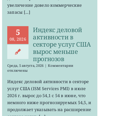
увеличение довело коммерческие
запасы [...]
Индекс деловой
5
активности в
08, 2026
секторе услуг США
вырос меньше
прогнозов
к
Среда, 5 августа, 2026
|
Комментарии
записи
отключены
Индекс
деловой
Индекс деловой активности в секторе
активности
услуг США (ISM Services PMI) в июле
в
секторе
2026 г. вырос до 54,1 с 54 в июне, что
услуг
немного ниже прогнозируемых 54,5, и
США
продолжает указывать на расширение
вырос
меньше