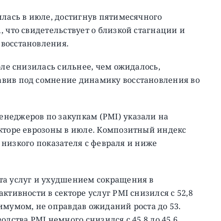
илась в июле, достигнув пятимесячного
 что свидетельствует о близкой стагнации и
восстановления.
юле снизилась сильнее, чем ожидалось,
авив под сомнение динамику восстановления во
неджеров по закупкам (PMI) указали на
екторе еврозоны в июле. Композитный индекс
го низкого показателя с февраля и ниже
та услуг и ухудшением сокращения в
ктивности в секторе услуг PMI снизился с 52,8
имумом, не оправдав ожиданий роста до 53.
дства PMI немного снизился с 45,8 до 45,6,