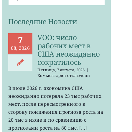
поиска:
Последние Новости
VOO: число
7
рабочих мест в
08, 2026
США неожиданно
сократилось
Пятница, 7 августа, 2026
|
к
Комментарии
отключены
записи
VOO:
В июле 2026 г. экономика США
число
неожиданно потеряла 23 тыс рабочих
рабочих
мест
мест, после пересмотренного в
в
сторону понижения прогноза роста на
США
20 тыс в июне и по сравнению с
неожиданно
сократилось
прогнозами роста на 80 тыс. […]