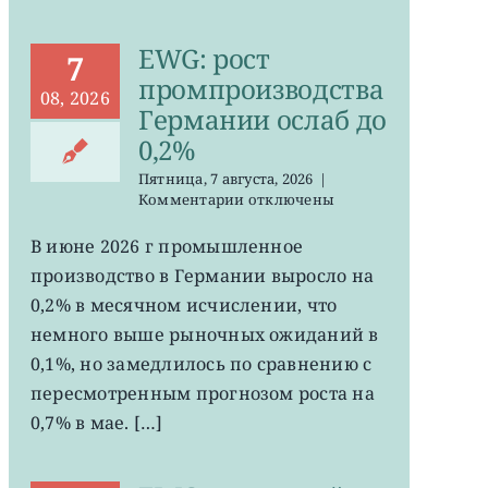
EWG: рост
7
промпроизводства
08, 2026
Германии ослаб до
0,2%
Пятница, 7 августа, 2026
|
к
Комментарии
отключены
записи
EWG:
В июне 2026 г промышленное
рост
производство в Германии выросло на
промпроизводства
Германии
0,2% в месячном исчислении, что
ослаб
немного выше рыночных ожиданий в
до
0,1%, но замедлилось по сравнению с
0,2%
пересмотренным прогнозом роста на
0,7% в мае. […]