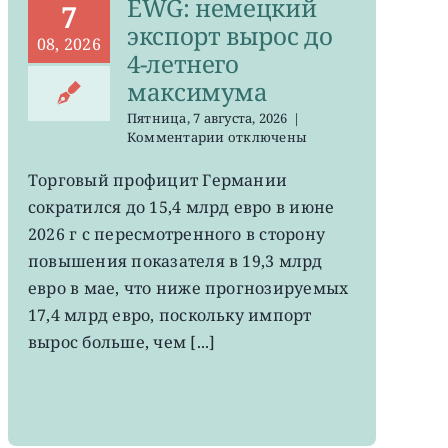
EWG: немецкий
7
экспорт вырос до
08, 2026
4-летнего
максимума
Пятница, 7 августа, 2026
|
к
Комментарии
отключены
записи
EWG:
Торговый профицит Германии
немецкий
сократился до 15,4 млрд евро в июне
экспорт
вырос
2026 г с пересмотренного в сторону
до
повышения показателя в 19,3 млрд
4-
евро в мае, что ниже прогнозируемых
летнего
максимума
17,4 млрд евро, поскольку импорт
вырос больше, чем [...]