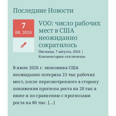
Последние Новости
VOO: число рабочих
7
мест в США
08, 2026
неожиданно
сократилось
Пятница, 7 августа, 2026
|
к
Комментарии
отключены
записи
VOO:
В июле 2026 г. экономика США
число
неожиданно потеряла 23 тыс рабочих
рабочих
мест
мест, после пересмотренного в сторону
в
понижения прогноза роста на 20 тыс в
США
июне и по сравнению с прогнозами
неожиданно
сократилось
роста на 80 тыс. […]