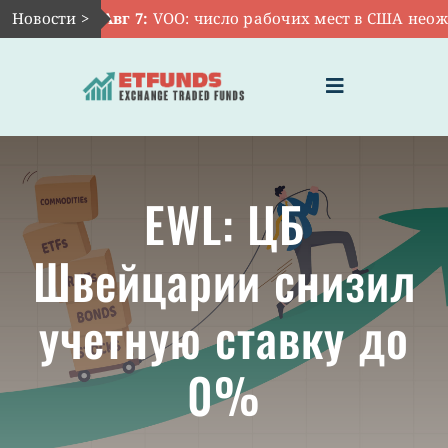
Skip
Новости >
Авг 7:
VOO: число рабочих мест в США неожи
to
content
Toggle
Navigation
ГЛАВНАЯ
EWL: ЦБ
ЧТО ТАКОЕ ETF
Швейцарии снизил
ИНВЕСТИЦИИ В ETF
учетную ставку до
ТЕМАТИЧЕСКИЕ ETF
0%
АКТУАЛЬНЫЕ