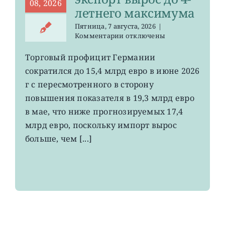
08, 2026
летнего максимума
Пятница, 7 августа, 2026
|
к
Комментарии
отключены
записи
EWG:
Торговый профицит Германии
немецкий
сократился до 15,4 млрд евро в июне 2026
экспорт
вырос
г с пересмотренного в сторону
до
повышения показателя в 19,3 млрд евро
4-
в мае, что ниже прогнозируемых 17,4
летнего
максимума
млрд евро, поскольку импорт вырос
больше, чем [...]