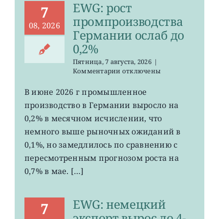
EWG: рост
7
промпроизводства
08, 2026
Германии ослаб до
0,2%
Пятница, 7 августа, 2026
|
к
Комментарии
отключены
записи
EWG:
В июне 2026 г промышленное
рост
производство в Германии выросло на
промпроизводства
Германии
0,2% в месячном исчислении, что
ослаб
немного выше рыночных ожиданий в
до
0,1%, но замедлилось по сравнению с
0,2%
пересмотренным прогнозом роста на
0,7% в мае. […]
EWG: немецкий
7
экспорт вырос до 4-