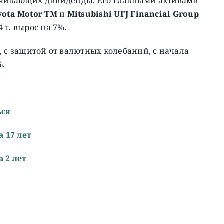
лачивающих дивиденды. Его главными активами
yota Motor TM
и
Mitsubishi UFJ Financial Group
4 г. вырос на 7%.
, c защитой от валютных колебаний, с начала
%.
ься
 17 лет
 2 лет