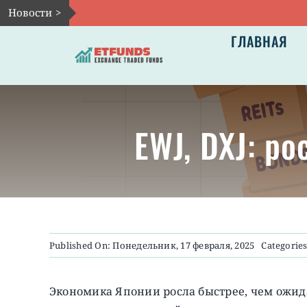
Skip
Новости >
to
ГЛАВНАЯ
content
EWJ, DXJ: р
Published On: Понедельник, 17 февраля, 2025
Categorie
Экономика Японии росла быстрее, чем ожида