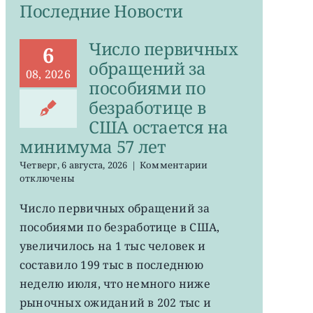
Последние Новости
Число первичных
6
обращений за
08, 2026
пособиями по
безработице в
США остается на
минимума 57 лет
к
Четверг, 6 августа, 2026
|
Комментарии
записи
отключены
Число
первичных
Число первичных обращений за
обращений
пособиями по безработице в США,
за
пособиями
увеличилось на 1 тыс человек и
по
составило 199 тыс в последнюю
безработице
неделю июля, что немного ниже
в
США
рыночных ожиданий в 202 тыс и
остается