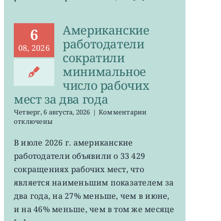
Американские
6
работодатели
08, 2026
сократили
минимальное
число рабочих
мест за два года
к
Четверг, 6 августа, 2026
|
Комментарии
записи
отключены
Американские
работодатели
В июле 2026 г. американские
сократили
работодатели объявили о 33 429
минимальное
число
сокращениях рабочих мест, что
рабочих
является наименьшим показателем за
мест
два года, на 27% меньше, чем в июне,
за
два
и на 46% меньше, чем в том же месяце
года