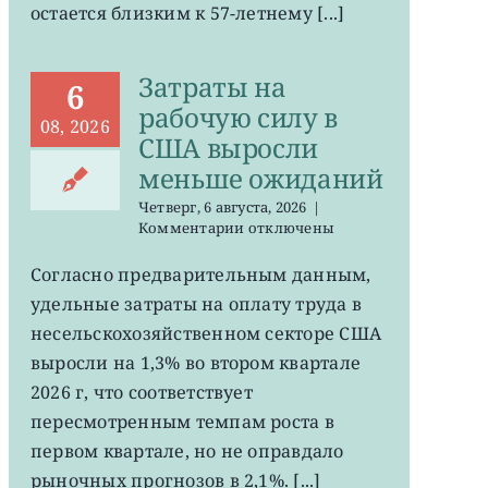
остается близким к 57-летнему [...]
на
минимума
57
Затраты на
лет
6
рабочую силу в
08, 2026
США выросли
меньше ожиданий
Четверг, 6 августа, 2026
|
к
Комментарии
отключены
записи
Затраты
Согласно предварительным данным,
на
удельные затраты на оплату труда в
рабочую
силу
несельскохозяйственном секторе США
в
выросли на 1,3% во втором квартале
США
2026 г, что соответствует
выросли
меньше
пересмотренным темпам роста в
ожиданий
первом квартале, но не оправдало
рыночных прогнозов в 2,1%. [...]