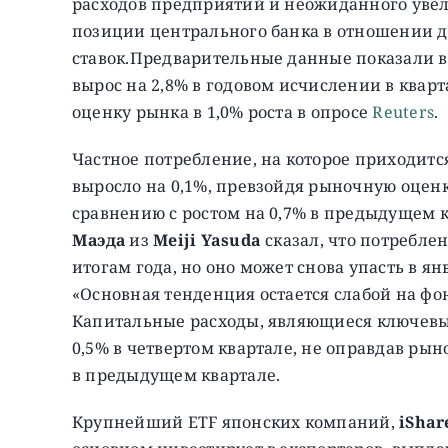
расходов предприятий и неожиданного увел
позиции центрального банка в отношении
ставок.
Предварительные данные показали в 
вырос на 2,8% в годовом исчислении в кварт
оценку рынка в 1,0% роста в опросе
Reuters
.
Частное потребление, на которое приходитс
выросло на 0,1%, превзойдя рыночную оценк
сравнению с ростом на 0,7% в предыдущем к
Маэда
из
Meiji Yasuda
сказал, что потребле
итогам года, но оно может снова упасть в ян
«Основная тенденция остается слабой на фон
Капитальные расходы, являющиеся ключевым
0,5% в четвертом квартале, не оправдав рын
в предыдущем квартале.
Крупнейший ETF японских компаний,
iShar