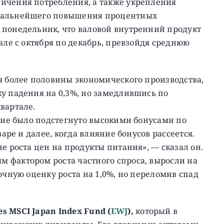
ичения потребления, а также укрепления
 дальнейшего повышения процентных
понедельник, что валовой внутренний продукт
але с октября по декабрь, превзойдя среднюю
я более половины экономического производства,
у падения на 0,3%, но замедлившись по
вартале.
ние было подстегнуто высокими бонусами по
варе и далее, когда влияние бонусов рассеется.
е роста цен на продукты питания», — сказал он.
 фактором роста частного спроса, выросли на
очную оценку роста на 1,0%, но переломив спад
es MSCI Japan Index Fund (
EWJ
),
который в