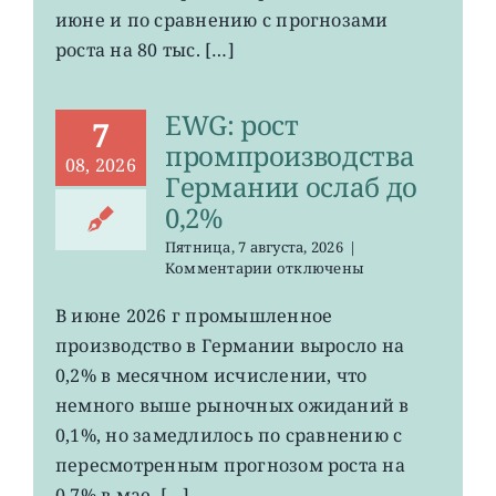
июне и по сравнению с прогнозами
неожиданно
сократилось
роста на 80 тыс. […]
EWG: рост
7
промпроизводства
08, 2026
Германии ослаб до
0,2%
Пятница, 7 августа, 2026
|
к
Комментарии
отключены
записи
EWG:
В июне 2026 г промышленное
рост
производство в Германии выросло на
промпроизводства
Германии
0,2% в месячном исчислении, что
ослаб
немного выше рыночных ожиданий в
до
0,1%, но замедлилось по сравнению с
0,2%
пересмотренным прогнозом роста на
0,7% в мае. […]