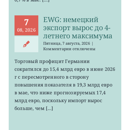
EWG: немецкий
7
экспорт вырос до 4-
08, 2026
летнего максимума
Пятница, 7 августа, 2026
|
к
Комментарии
отключены
записи
EWG:
Торговый профицит Германии
немецкий
сократился до 15,4 млрд евро в июне 2026
экспорт
вырос
г с пересмотренного в сторону
до
повышения показателя в 19,3 млрд евро
4-
в мае, что ниже прогнозируемых 17,4
летнего
максимума
млрд евро, поскольку импорт вырос
больше, чем [...]