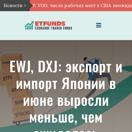
Skip
Новости >
Авг 7:
VOO: число рабочих мест в США неожиданн
to
content
Toggle
Navigation
ГЛАВНАЯ
EWJ, DXJ: экспорт и
ЧТО ТАКОЕ ETF
импорт Японии в
ИНВЕСТИЦИИ В ETF
июне выросли
ТЕМАТИЧЕСКИЕ ETF
меньше, чем
АКТУАЛЬНЫЕ