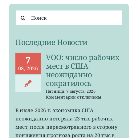
Результат
поиска:
Последние Новости
VOO: число рабочих
7
мест в США
08, 2026
неожиданно
сократилось
Пятница, 7 августа, 2026
|
к
Комментарии
отключены
записи
VOO:
В июле 2026 г. экономика США
число
неожиданно потеряла 23 тыс рабочих
рабочих
мест
мест, после пересмотренного в сторону
в
понижения прогноза роста на 20 тыс в
США