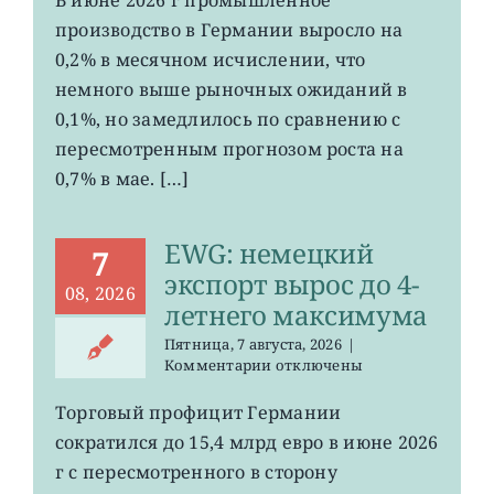
рост
производство в Германии выросло на
промпроизводства
Германии
0,2% в месячном исчислении, что
ослаб
немного выше рыночных ожиданий в
до
0,1%, но замедлилось по сравнению с
0,2%
пересмотренным прогнозом роста на
0,7% в мае. […]
EWG: немецкий
7
экспорт вырос до 4-
08, 2026
летнего максимума
Пятница, 7 августа, 2026
|
к
Комментарии
отключены
записи
EWG:
Торговый профицит Германии
немецкий
сократился до 15,4 млрд евро в июне 2026
экспорт
вырос
г с пересмотренного в сторону
до