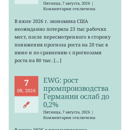
Пятница, 7 августа, 2026
|
к
Комментарии
отключены
записи
VOO:
В июле 2026 г. экономика США
число
неожиданно потеряла 23 тыс рабочих
рабочих
мест
мест, после пересмотренного в сторону
в
понижения прогноза роста на 20 тыс в
США
июне и по сравнению с прогнозами
неожиданно
сократилось
роста на 80 тыс. […]
EWG: рост
7
промпроизводства
08, 2026
Германии ослаб до
0,2%
Пятница, 7 августа, 2026
|
к
Комментарии
отключены
записи
EWG:
В июне 2026 г промышленное