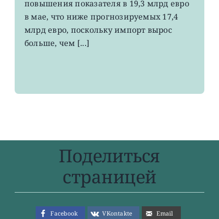
повышения показателя в 19,3 млрд евро
4-
в мае, что ниже прогнозируемых 17,4
летнего
максимума
млрд евро, поскольку импорт вырос
больше, чем [...]
Поделиться
страницей
Facebook
VKontakte
Email