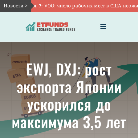
Skip
Новости >
Авг 7:
VOO: число рабочих мест в США неожида
to
content
Toggle
Navigation
ГЛАВНАЯ
EWJ, DXJ: рост
ЧТО ТАКОЕ ETF
экспорта Японии
ИНВЕСТИЦИИ В ETF
ускорился до
ТЕМАТИЧЕСКИЕ ETF
максимума 3,5 лет
АКТУАЛЬНЫЕ