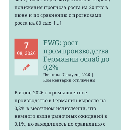
в
понижения прогноза роста на 20 тыс в
США
июне и по сравнению с прогнозами
неожиданно
сократилось
роста на 80 тыс. […]
EWG: рост
7
промпроизводства
08, 2026
Германии ослаб до
0,2%
Пятница, 7 августа, 2026
|
к
Комментарии
отключены
записи
EWG:
В июне 2026 г промышленное
рост
производство в Германии выросло на
промпроизводства
Германии
0,2% в месячном исчислении, что
ослаб
немного выше рыночных ожиданий в
до
0,1%, но замедлилось по сравнению с
0,2%