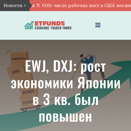
Skip
Новости >
Авг 7:
VOO: число рабочих мест в США неожида
to
content
Toggle
Navigation
ГЛАВНАЯ
EWJ, DXJ: рост
ЧТО ТАКОЕ ETF
экономики Японии
ИНВЕСТИЦИИ В ETF
в 3 кв. был
ТЕМАТИЧЕСКИЕ ETF
повышен
АКТУАЛЬНЫЕ