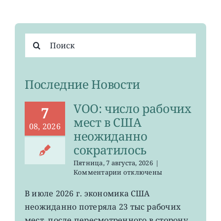
Результат
поиска:
Последние Новости
VOO: число рабочих
7
мест в США
08, 2026
неожиданно
сократилось
Пятница, 7 августа, 2026
|
к
Комментарии
отключены
записи
VOO:
В июле 2026 г. экономика США
число
неожиданно потеряла 23 тыс рабочих
рабочих
мест
мест, после пересмотренного в сторону