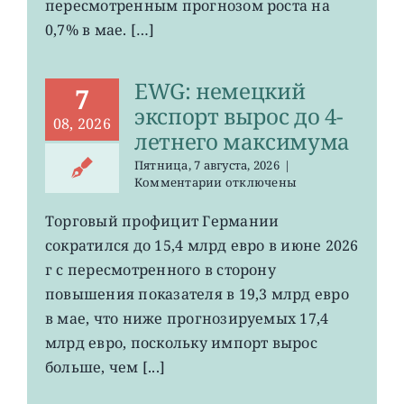
пересмотренным прогнозом роста на
0,7% в мае. […]
EWG: немецкий
7
экспорт вырос до 4-
08, 2026
летнего максимума
Пятница, 7 августа, 2026
|
к
Комментарии
отключены
записи
EWG:
Торговый профицит Германии
немецкий
сократился до 15,4 млрд евро в июне 2026
экспорт
вырос
г с пересмотренного в сторону
до
повышения показателя в 19,3 млрд евро
4-
в мае, что ниже прогнозируемых 17,4
летнего
максимума
млрд евро, поскольку импорт вырос
больше, чем [...]