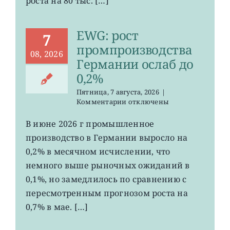
роста на 80 тыс. […]
EWG: рост
7
промпроизводства
08, 2026
Германии ослаб до
0,2%
Пятница, 7 августа, 2026
|
к
Комментарии
отключены
записи
EWG:
В июне 2026 г промышленное
рост
производство в Германии выросло на
промпроизводства
Германии
0,2% в месячном исчислении, что
ослаб
немного выше рыночных ожиданий в
до
0,1%, но замедлилось по сравнению с
0,2%
пересмотренным прогнозом роста на
0,7% в мае. […]