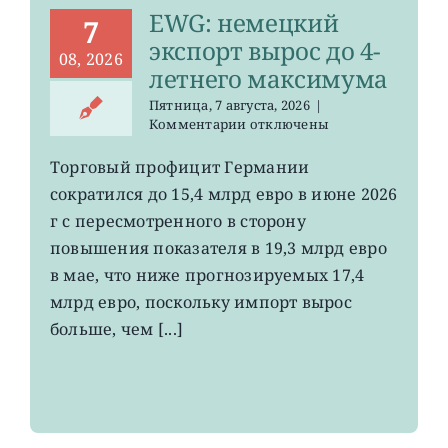
EWG: немецкий
7
экспорт вырос до 4-
08, 2026
летнего максимума
Пятница, 7 августа, 2026
|
к
Комментарии
отключены
записи
EWG:
Торговый профицит Германии
немецкий
сократился до 15,4 млрд евро в июне 2026
экспорт
вырос
г с пересмотренного в сторону
до
повышения показателя в 19,3 млрд евро
4-
в мае, что ниже прогнозируемых 17,4
летнего
максимума
млрд евро, поскольку импорт вырос
больше, чем [...]