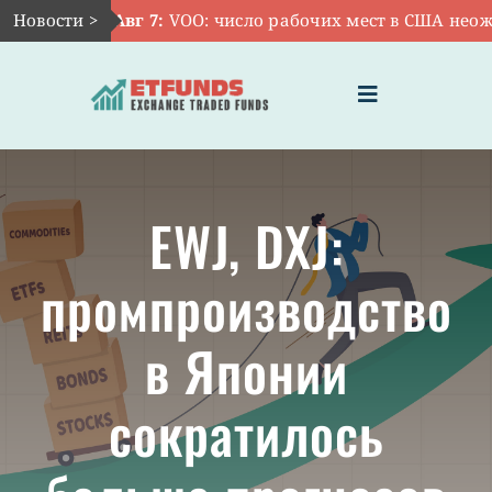
Skip
Новости >
Авг 7:
VOO: число рабочих мест в США неожид
to
content
Toggle
Navigation
ГЛАВНАЯ
EWJ, DXJ:
ЧТО ТАКОЕ ETF
промпроизводство
ИНВЕСТИЦИИ В ETF
в Японии
ТЕМАТИЧЕСКИЕ ETF
сократилось
АКТУАЛЬНЫЕ