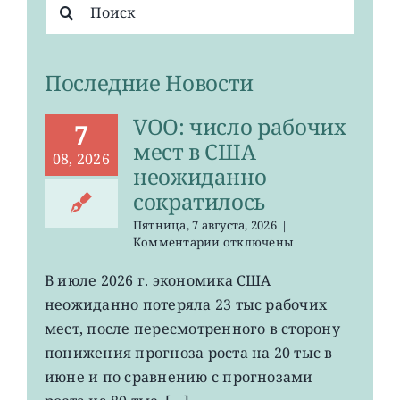
Результат
поиска:
Последние Новости
VOO: число рабочих
7
мест в США
08, 2026
неожиданно
сократилось
Пятница, 7 августа, 2026
|
к
Комментарии
отключены
записи
VOO:
В июле 2026 г. экономика США
число
неожиданно потеряла 23 тыс рабочих
рабочих
мест
мест, после пересмотренного в сторону
в
понижения прогноза роста на 20 тыс в
США
июне и по сравнению с прогнозами
неожиданно
сократилось