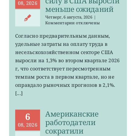
силу в США выросли
08, 2026
меньше ожиданий
Четверг, 6 августа, 2026
|
к
Комментарии
отключены
записи
Затраты
Согласно предварительным данным,
на
удельные затраты на оплату труда в
рабочую
силу
несельскохозяйственном секторе США
в
выросли на 1,3% во втором квартале 2026
США
г, что соответствует пересмотренным
выросли
меньше
темпам роста в первом квартале, но не
ожиданий
оправдало рыночных прогнозов в 2,1%.
[...]
Американские
6
работодатели
08, 2026
сократили