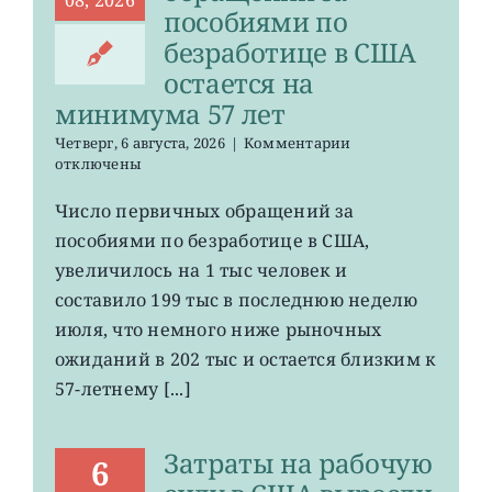
пособиями по
безработице в США
остается на
минимума 57 лет
к
Четверг, 6 августа, 2026
|
Комментарии
записи
отключены
Число
первичных
Число первичных обращений за
обращений
пособиями по безработице в США,
за
пособиями
увеличилось на 1 тыс человек и
по
составило 199 тыс в последнюю неделю
безработице
июля, что немного ниже рыночных
в
США
ожиданий в 202 тыс и остается близким к
остается
57-летнему [...]
на
минимума
57
Затраты на рабочую
лет
6