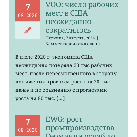
VOO: число рабочих
7
мест в США
08, 2026
неожиданно
сократилось
Пятница, 7 августа, 2026
|
к
Комментарии
отключены
записи
VOO:
В июле 2026 г. экономика США
число
неожиданно потеряла 23 тыс рабочих
рабочих
мест
мест, после пересмотренного в сторону
в
понижения прогноза роста на 20 тыс в
США
июне и по сравнению с прогнозами
неожиданно
сократилось
роста на 80 тыс. […]
EWG: рост
7
промпроизводства
08, 2026
Германии ослаб до