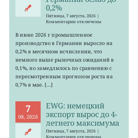
0,2%
Пятница, 7 августа, 2026
|
к
Комментарии
отключены
записи
EWG:
В июне 2026 г промышленное
рост
производство в Германии выросло на
промпроизводства
Германии
0,2% в месячном исчислении, что
ослаб
немного выше рыночных ожиданий в
до
0,1%, но замедлилось по сравнению с
0,2%
пересмотренным прогнозом роста на
0,7% в мае. […]
EWG: немецкий
7
экспорт вырос до 4-
08, 2026
летнего максимума
Пятница, 7 августа, 2026
|
к
Комментарии
отключены