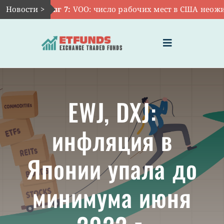
Skip
Новости >
Авг 7:
VOO: число рабочих мест в США неожид
to
content
Toggle
Navigation
ГЛАВНАЯ
EWJ, DXJ:
ЧТО ТАКОЕ ETF
инфляция в
ИНВЕСТИЦИИ В ETF
Японии упала до
ТЕМАТИЧЕСКИЕ ETF
минимума июня
АКТУАЛЬНЫЕ