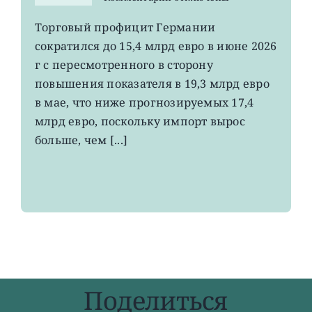
записи
EWG:
Торговый профицит Германии
немецкий
сократился до 15,4 млрд евро в июне 2026
экспорт
вырос
г с пересмотренного в сторону
до
повышения показателя в 19,3 млрд евро
4-
в мае, что ниже прогнозируемых 17,4
летнего
максимума
млрд евро, поскольку импорт вырос
больше, чем [...]
Поделиться