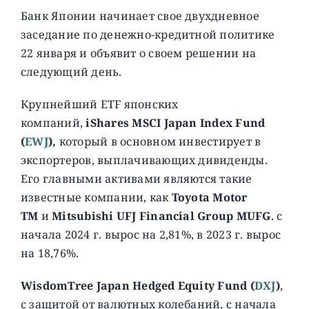
Банк Японии начинает свое двухдневное
заседание по денежно-кредитной политике
22 января и объявит о своем решении на
следующий день.
Крупнейший ETF японских
компаний,
iShares MSCI Japan Index Fund
(
EWJ
),
который в основном инвестирует в
экспортеров, выплачивающих дивиденды.
Его главными активами являются такие
известные компании, как
Toyota Motor
TM
и
Mitsubishi UFJ Financial Group MUFG
. с
начала 2024 г. вырос на 2,81%, в 2023 г. вырос
на 18,76%.
WisdomTree Japan Hedged Equity Fund (
DXJ
)
,
c защитой от валютных колебаний, с начала