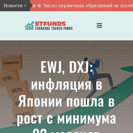
Skip
Новости >
Авг 6:
Число первичных обращений за пособиям
to
content
Toggle
Navigation
ГЛАВНАЯ
EWJ, DXJ:
ЧТО ТАКОЕ ETF
инфляция в
ИНВЕСТИЦИИ В ETF
Японии пошла в
ТЕМАТИЧЕСКИЕ ETF
рост с минимума
АКТУАЛЬНЫЕ