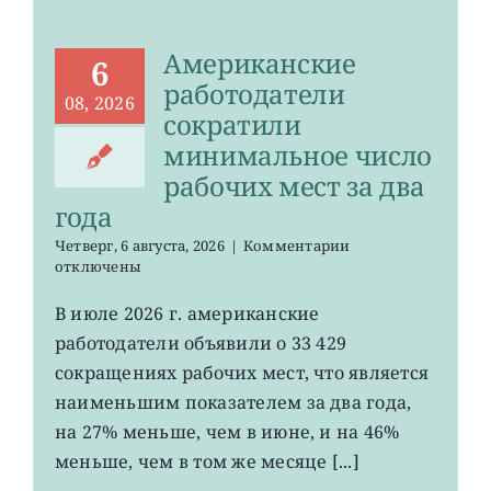
Американские
6
работодатели
08, 2026
сократили
минимальное число
рабочих мест за два
года
к
Четверг, 6 августа, 2026
|
Комментарии
записи
отключены
Американские
работодатели
В июле 2026 г. американские
сократили
работодатели объявили о 33 429
минимальное
число
сокращениях рабочих мест, что является
рабочих
наименьшим показателем за два года,
мест
на 27% меньше, чем в июне, и на 46%
за
два
меньше, чем в том же месяце [...]
года