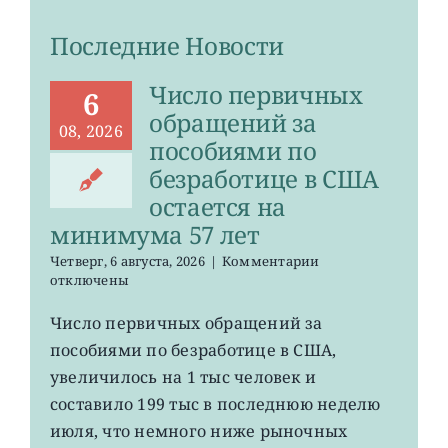
Последние Новости
Число первичных
6
обращений за
08, 2026
пособиями по
безработице в США
остается на
минимума 57 лет
к
Четверг, 6 августа, 2026
|
Комментарии
записи
отключены
Число
первичных
Число первичных обращений за
обращений
пособиями по безработице в США,
за
пособиями
увеличилось на 1 тыс человек и
по
составило 199 тыс в последнюю неделю
безработице
июля, что немного ниже рыночных
в