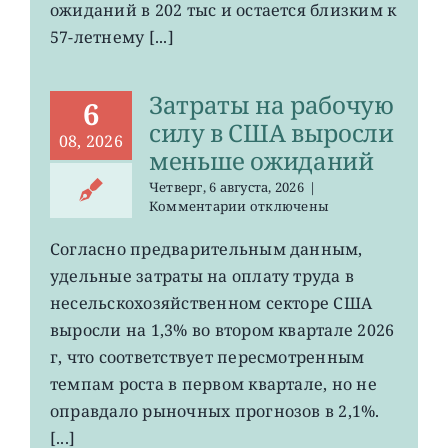
США
ожиданий в 202 тыс и остается близким к
остается
57-летнему [...]
на
минимума
57
Затраты на рабочую
лет
6
силу в США выросли
08, 2026
меньше ожиданий
Четверг, 6 августа, 2026
|
к
Комментарии
отключены
записи
Затраты
Согласно предварительным данным,
на
удельные затраты на оплату труда в
рабочую
силу
несельскохозяйственном секторе США
в
выросли на 1,3% во втором квартале 2026
США
г, что соответствует пересмотренным
выросли
меньше
темпам роста в первом квартале, но не
ожиданий
оправдало рыночных прогнозов в 2,1%.
[...]