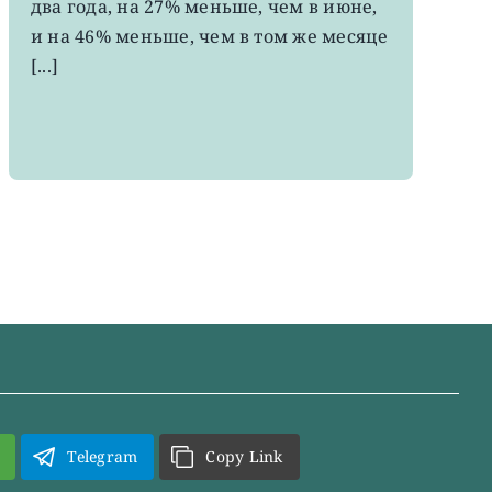
два года, на 27% меньше, чем в июне,
за
два
и на 46% меньше, чем в том же месяце
года
[...]
Telegram
Copy Link