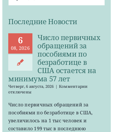
поиска:
Последние Новости
Число первичных
6
обращений за
08, 2026
пособиями по
безработице в
США остается на
минимума 57 лет
к
Четверг, 6 августа, 2026
|
Комментарии
записи
отключены
Число
первичных
Число первичных обращений за
обращений
пособиями по безработице в США,
за
пособиями
увеличилось на 1 тыс человек и
по
составило 199 тыс в последнюю
безработице