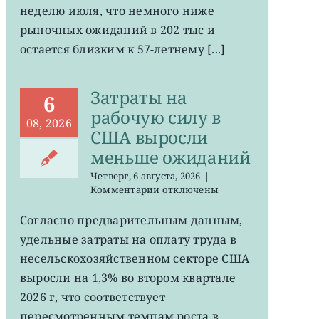
неделю июля, что немного ниже
в
США
рыночных ожиданий в 202 тыс и
остается
остается близким к 57-летнему [...]
на
минимума
57
Затраты на
лет
6
рабочую силу в
08, 2026
США выросли
меньше ожиданий
Четверг, 6 августа, 2026
|
к
Комментарии
отключены
записи
Затраты
Согласно предварительным данным,
на
удельные затраты на оплату труда в
рабочую
силу
несельскохозяйственном секторе США
в
выросли на 1,3% во втором квартале
США
2026 г, что соответствует
выросли
меньше
пересмотренным темпам роста в