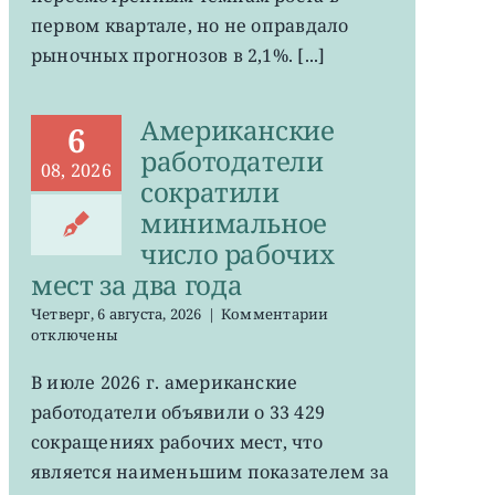
ожиданий
первом квартале, но не оправдало
рыночных прогнозов в 2,1%. [...]
Американские
6
работодатели
08, 2026
сократили
минимальное
число рабочих
мест за два года
к
Четверг, 6 августа, 2026
|
Комментарии
записи
отключены
Американские
работодатели
В июле 2026 г. американские
сократили
работодатели объявили о 33 429
минимальное
число
сокращениях рабочих мест, что
рабочих
является наименьшим показателем за
мест