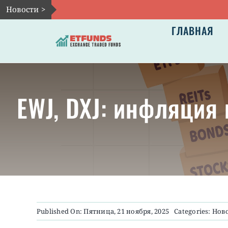
Skip
Новости >
to
ГЛАВНАЯ
content
EWJ, DXJ: инфляция 
Published On: Пятница, 21 ноября, 2025
Categories:
Нов