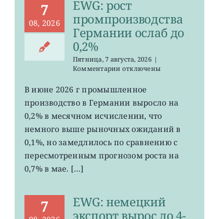
EWG: рост
7
промпроизводства
08, 2026
Германии ослаб до
0,2%
Пятница, 7 августа, 2026
|
к
Комментарии
отключены
записи
EWG:
В июне 2026 г промышленное
рост
производство в Германии выросло на
промпроизводства
Германии
0,2% в месячном исчислении, что
ослаб
немного выше рыночных ожиданий в
до
0,1%, но замедлилось по сравнению с
0,2%
пересмотренным прогнозом роста на
0,7% в мае. […]
EWG: немецкий
7
экспорт вырос до 4-