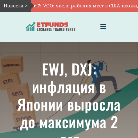
Skip
Новости >
Авг 7:
VOO: число рабочих мест в США неожида
to
content
Toggle
Navigation
ГЛАВНАЯ
EWJ, DXJ:
ЧТО ТАКОЕ ETF
инфляция в
ИНВЕСТИЦИИ В ETF
Японии выросла
ТЕМАТИЧЕСКИЕ ETF
до максимума 2
АКТУАЛЬНЫЕ