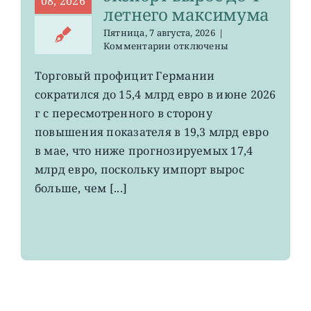
08, 2026
летнего максимума
Пятница, 7 августа, 2026
|
к
Комментарии
отключены
записи
EWG:
Торговый профицит Германии
немецкий
сократился до 15,4 млрд евро в июне 2026
экспорт
вырос
г с пересмотренного в сторону
до
повышения показателя в 19,3 млрд евро
4-
в мае, что ниже прогнозируемых 17,4
летнего
максимума
млрд евро, поскольку импорт вырос
больше, чем [...]