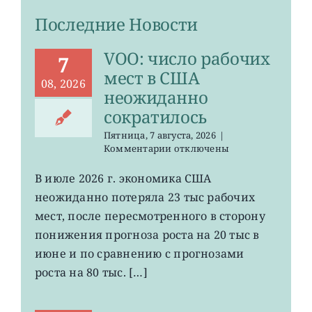
Последние Новости
VOO: число рабочих
7
мест в США
08, 2026
неожиданно
сократилось
Пятница, 7 августа, 2026
|
к
Комментарии
отключены
записи
VOO:
В июле 2026 г. экономика США
число
неожиданно потеряла 23 тыс рабочих
рабочих
мест
мест, после пересмотренного в сторону
в
понижения прогноза роста на 20 тыс в
США
июне и по сравнению с прогнозами
неожиданно
сократилось
роста на 80 тыс. […]