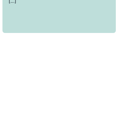
[...]