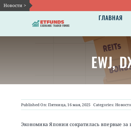
Skip
Новости >
to
ГЛАВНАЯ
content
EWJ, D
Published On: Пятница, 16 мая, 2025
Categories:
Новост
Экономика Японии сократилась впервые за г