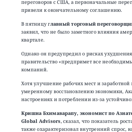
переговоров с США, а первоначальные пере
привели к окончательному соглашению.
В пятницу г
лавный торговый переговорщик
заявил, что не было заметного влияния ам
квартале.
Однако он предупредил о рисках ухудшения
правительство «предпримет все необходим
компаний.
Хотя улучшение рабочих мест и заработной п
умеренному восстановлению экономики, Аказ
настроениях и потреблении из-за устойчивог
Кришна Бхимаварапу, экономист по Азиатск
Global Advisors
, сказал, что показатель рос
также охарактеризовал внутренний спрос, ко