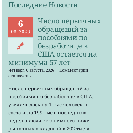
Последние Новости
Число первичных
6
обращений за
08, 2026
пособиями по
безработице в
США остается на
минимума 57 лет
к
Четверг, 6 августа, 2026
|
Комментарии
записи
отключены
Число
первичных
Число первичных обращений за
обращений
пособиями по безработице в США,
за
пособиями
увеличилось на 1 тыс человек и
по
составило 199 тыс в последнюю
безработице
неделю июля, что немного ниже
в
США
рыночных ожиданий в 202 тыс и
остается