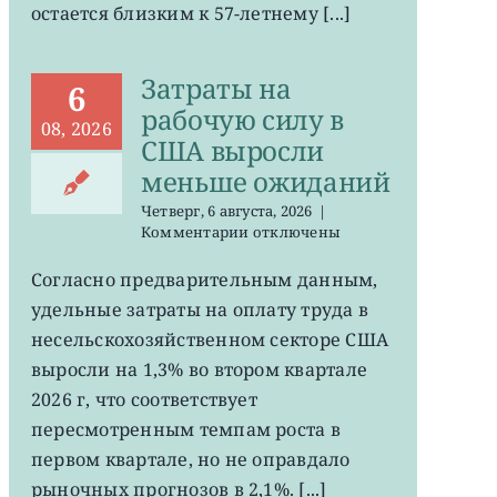
остается близким к 57-летнему [...]
на
минимума
57
Затраты на
лет
6
рабочую силу в
08, 2026
США выросли
меньше ожиданий
Четверг, 6 августа, 2026
|
к
Комментарии
отключены
записи
Затраты
Согласно предварительным данным,
на
удельные затраты на оплату труда в
рабочую
силу
несельскохозяйственном секторе США
в
выросли на 1,3% во втором квартале
США
2026 г, что соответствует
выросли
меньше
пересмотренным темпам роста в
ожиданий
первом квартале, но не оправдало
рыночных прогнозов в 2,1%. [...]