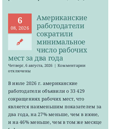
Американские
6
работодатели
08, 2026
сократили
минимальное
число рабочих
мест за два года
к
Четверг, 6 августа, 2026
|
Комментарии
записи
отключены
Американские
работодатели
В июле 2026 г. американские
сократили
работодатели объявили о 33 429
минимальное
число
сокращениях рабочих мест, что
рабочих
является наименьшим показателем за
мест
два года, на 27% меньше, чем в июне,
за
два
и на 46% меньше, чем в том же месяце
года