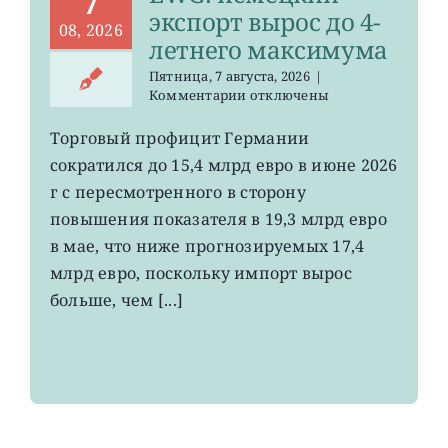
7
экспорт вырос до 4-
08, 2026
летнего максимума
Пятница, 7 августа, 2026
|
к
Комментарии
отключены
записи
EWG:
Торговый профицит Германии
немецкий
сократился до 15,4 млрд евро в июне 2026
экспорт
вырос
г с пересмотренного в сторону
до
повышения показателя в 19,3 млрд евро
4-
в мае, что ниже прогнозируемых 17,4
летнего
максимума
млрд евро, поскольку импорт вырос
больше, чем [...]