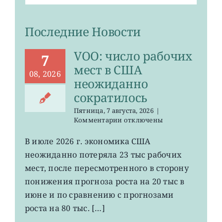
Последние Новости
VOO: число рабочих
7
мест в США
08, 2026
неожиданно
сократилось
Пятница, 7 августа, 2026
|
к
Комментарии
отключены
записи
VOO:
В июле 2026 г. экономика США
число
неожиданно потеряла 23 тыс рабочих
рабочих
мест
мест, после пересмотренного в сторону
в
понижения прогноза роста на 20 тыс в
США
июне и по сравнению с прогнозами
неожиданно
сократилось
роста на 80 тыс. […]