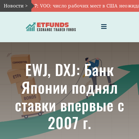
Skip
Новости >
Авг 7:
VOO: число рабочих мест в США неожиданн
to
content
Toggle
Navigation
ГЛАВНАЯ
EWJ, DXJ: Банк
ЧТО ТАКОЕ ETF
Японии поднял
ИНВЕСТИЦИИ В ETF
ставки впервые с
ТЕМАТИЧЕСКИЕ ETF
2007 г.
АКТУАЛЬНЫЕ