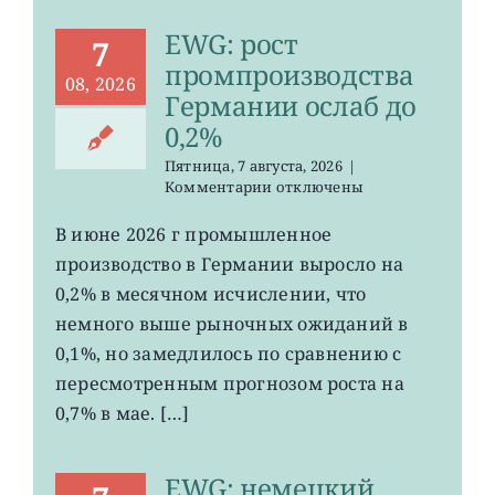
EWG: рост
7
промпроизводства
08, 2026
Германии ослаб до
0,2%
Пятница, 7 августа, 2026
|
к
Комментарии
отключены
записи
EWG:
В июне 2026 г промышленное
рост
производство в Германии выросло на
промпроизводства
Германии
0,2% в месячном исчислении, что
ослаб
немного выше рыночных ожиданий в
до
0,1%, но замедлилось по сравнению с
0,2%
пересмотренным прогнозом роста на
0,7% в мае. […]
EWG: немецкий