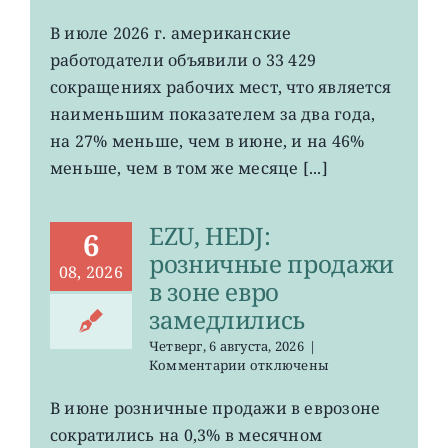
Американские
работодатели
В июле 2026 г. американские
сократили
работодатели объявили о 33 429
минимальное
число
сокращениях рабочих мест, что является
рабочих
наименьшим показателем за два года,
мест
на 27% меньше, чем в июне, и на 46%
за
два
меньше, чем в том же месяце [...]
года
EZU, HEDJ:
6
розничные продажи
08, 2026
в зоне евро
замедлились
Четверг, 6 августа, 2026
|
к
Комментарии
отключены
записи
EZU,
В июне розничные продажи в еврозоне
HEDJ:
сократились на 0,3% в месячном
розничные