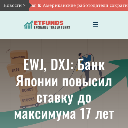
Skip
Новости >
Авг 6:
Американские работодатели сократили 
to
content
Toggle
Navigation
ГЛАВНАЯ
EWJ, DXJ: Банк
ЧТО ТАКОЕ ETF
Японии повысил
ИНВЕСТИЦИИ В ETF
ставку до
ТЕМАТИЧЕСКИЕ ETF
максимума 17 лет
АКТУАЛЬНЫЕ