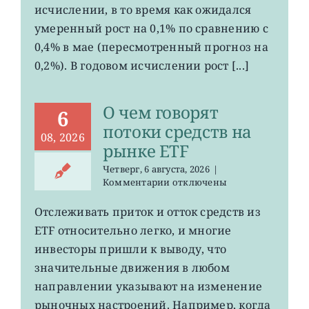
продажи
исчислении, в то время как ожидался
в
умеренный рост на 0,1% по сравнению с
зоне
0,4% в мае (пересмотренный прогноз на
евро
замедлились
0,2%). В годовом исчислении рост [...]
О чем говорят
6
потоки средств на
08, 2026
рынке ETF
Четверг, 6 августа, 2026
|
к
Комментарии
отключены
записи
О
Отслеживать приток и отток средств из
чем
ETF относительно легко, и многие
говорят
потоки
инвесторы пришли к выводу, что
средств
значительные движения в любом
на
направлении указывают на изменение
рынке
ETF
рыночных настроений. Например, когда