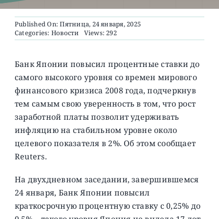
Published On: Пятница, 24 января, 2025
О ПРОЕКТЕ
Categories:
Новости
Views: 292
Банк Японии повысил процентные ставки до
самого высокого уровня со времен мирового
финансового кризиса 2008 года, подчеркнув
тем самым свою уверенность в том, что рост
заработной платы позволит удерживать
инфляцию на стабильном уровне около
целевого показателя в 2%. Об этом сообщает
Reuters.
На двухдневном заседании, завершившемся
24 января, Банк Японии повысил
краткосрочную процентную ставку с 0,25% до
0,5% – такого уровня Япония не видела 17 лет.