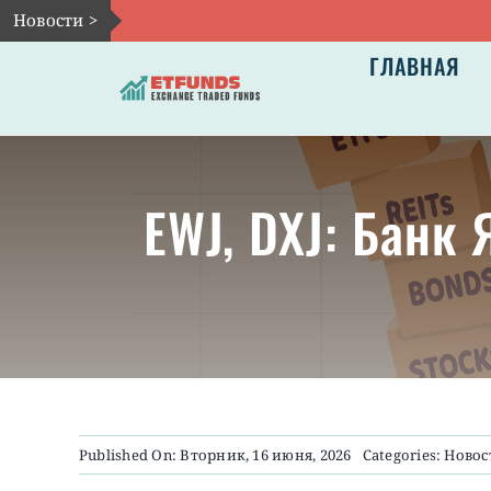
Skip
Новости >
to
ГЛАВНАЯ
content
EWJ, DXJ: Банк
Published On: Вторник, 16 июня, 2026
Categories:
Новос