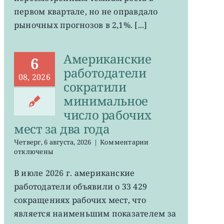
ожиданий
первом квартале, но не оправдало
рыночных прогнозов в 2,1%. [...]
Американские
6
работодатели
08, 2026
сократили
минимальное
число рабочих
мест за два года
к
Четверг, 6 августа, 2026
|
Комментарии
записи
отключены
Американские
работодатели
В июле 2026 г. американские
сократили
работодатели объявили о 33 429
минимальное
число
сокращениях рабочих мест, что
рабочих
является наименьшим показателем за
мест