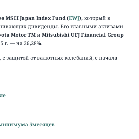
es MSCI Japan Index Fund (
EWJ
),
который в
лачивающих дивиденды. Его главными активами
yota Motor TM
и
Mitsubishi UFJ Financial Group
5 г. — на 26,28%.
, c защитой от валютных колебаний, с начала
ле
о минимума 5месяцев