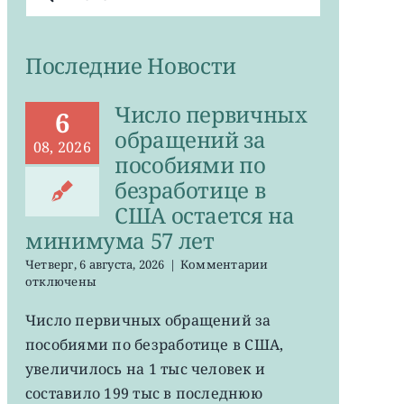
поиска:
Последние Новости
Число первичных
6
обращений за
08, 2026
пособиями по
безработице в
США остается на
минимума 57 лет
к
Четверг, 6 августа, 2026
|
Комментарии
записи
отключены
Число
первичных
Число первичных обращений за
обращений
пособиями по безработице в США,
за
пособиями
увеличилось на 1 тыс человек и
по
составило 199 тыс в последнюю
безработице