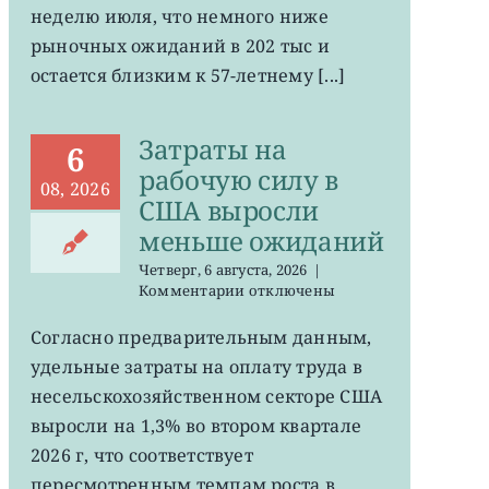
неделю июля, что немного ниже
в
США
рыночных ожиданий в 202 тыс и
остается
остается близким к 57-летнему [...]
на
минимума
57
Затраты на
лет
6
рабочую силу в
08, 2026
США выросли
меньше ожиданий
Четверг, 6 августа, 2026
|
к
Комментарии
отключены
записи
Затраты
Согласно предварительным данным,
на
удельные затраты на оплату труда в
рабочую
силу
несельскохозяйственном секторе США
в
выросли на 1,3% во втором квартале
США
2026 г, что соответствует
выросли
меньше
пересмотренным темпам роста в