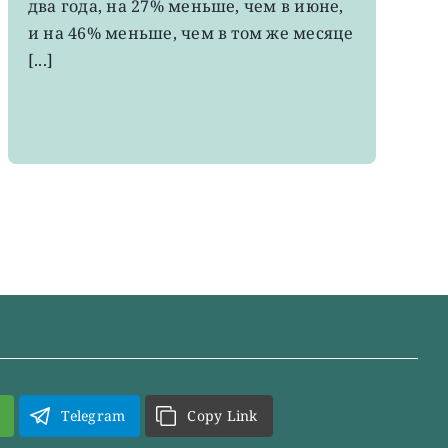
два года, на 27% меньше, чем в июне,
за
два
и на 46% меньше, чем в том же месяце
года
[...]
Telegram
Copy Link