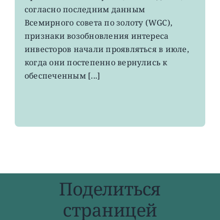
возвращаться
согласно последним данным
в
Всемирного совета по золоту (WGC),
золотые
ETF
признаки возобновления интереса
инвесторов начали проявляться в июле,
когда они постепенно вернулись к
обеспеченным [...]
Поделиться
страницей