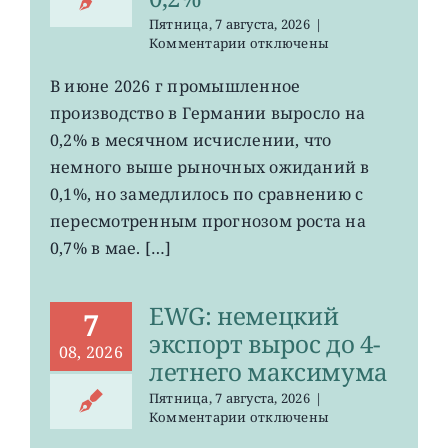
Пятница, 7 августа, 2026
|
к
Комментарии
отключены
записи
EWG:
В июне 2026 г промышленное
рост
производство в Германии выросло на
промпроизводства
Германии
0,2% в месячном исчислении, что
ослаб
немного выше рыночных ожиданий в
до
0,1%, но замедлилось по сравнению с
0,2%
пересмотренным прогнозом роста на
0,7% в мае. […]
EWG: немецкий
7
экспорт вырос до 4-
08, 2026
летнего максимума
Пятница, 7 августа, 2026
|
к
Комментарии
отключены
записи