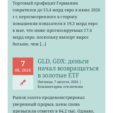
EWG:
Торговый профицит Германии
немецкий
сократился до 15,4 млрд евро в июне 2026
экспорт
вырос
г с пересмотренного в сторону
до
повышения показателя в 19,3 млрд евро
4-
в мае, что ниже прогнозируемых 17,4
летнего
максимума
млрд евро, поскольку импорт вырос
больше, чем [...]
GLD, GDX: деньги
7
начал возвращаться
08, 2026
в золотые ETF
Пятница, 7 августа, 2026
|
к
Комментарии
отключены
записи
GLD,
Рынок золота продемонстрировал
GDX:
уверенный прорыв, цены снова
деньги
начал
превысили отметку в $4,2 тыс. Однако,