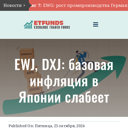
Skip
Новости >
Авг 7:
EWG: рост промпроизводства Германии 
to
content
Toggle
Navigation
ГЛАВНАЯ
EWJ, DXJ: базовая
ЧТО ТАКОЕ ETF
инфляция в
ИНВЕСТИЦИИ В ETF
Японии слабеет
ТЕМАТИЧЕСКИЕ ETF
АКТУАЛЬНЫЕ
Published On: Пятница, 25 октября, 2024