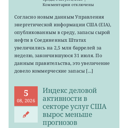
к
Комментарии
отключены
записи
USO,
Согласно новым данным Управления
XLE:
энергетической информации США (EIA),
запасы
нефти
опубликованным в среду, запасы сырой
в
нефти в Соединенных Штатах
хранилищах
увеличились на 2,5 млн баррелей за
США
выросли
неделю, закончившуюся 31 июля. По
данным правительства, это увеличение
довело коммерческие запасы [...]
Индекс деловой
5
активности в
08, 2026
секторе услуг США
вырос меньше
прогнозов