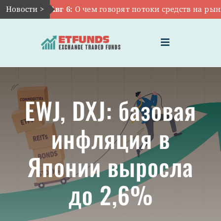
Skip
Новости >
Авг 6:
О чем говорят потоки средств на рынке 
to
content
Toggle
Navigation
ГЛАВНАЯ
EWJ, DXJ: базовая
ЧТО ТАКОЕ ETF
инфляция в
ИНВЕСТИЦИИ В ETF
Японии выросла
ТЕМАТИЧЕСКИЕ ETF
до 2,6%
АКТУАЛЬНЫЕ