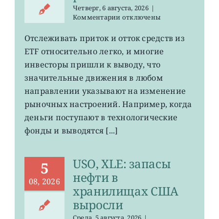
Четверг, 6 августа, 2026
|
к
Комментарии
отключены
записи
О
Отслеживать приток и отток средств из
чем
ETF относительно легко, и многие
говорят
потоки
инвесторы пришли к выводу, что
средств
значительные движения в любом
на
направлении указывают на изменение
рынке
ETF
рыночных настроений. Например, когда
деньги поступают в технологические
фонды и выводятся [...]
USO, XLE: запасы
5
нефти в
08, 2026
хранилищах США
выросли
Среда, 5 августа, 2026
|