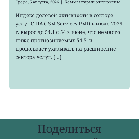
к
Среда, 5 августа, 2026
|
Комментарии
отключены
записи
Индекс
Индекс деловой активности в секторе
деловой
услуг США (ISM Services PMI) в июле 2026
активности
в
г. вырос до 54,1 с 54 в июне, что немного
секторе
ниже прогнозируемых 54,5, и
услуг
продолжает указывать на расширение
США
вырос
сектора услуг. […]
меньше
прогнозов
Поделиться