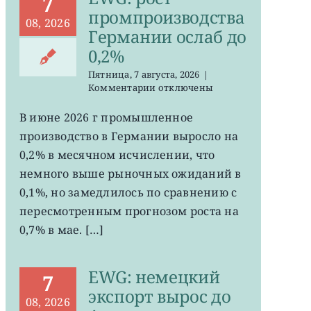
7
промпроизводства
08, 2026
Германии ослаб до
0,2%
Пятница, 7 августа, 2026
|
к
Комментарии
отключены
записи
EWG:
В июне 2026 г промышленное
рост
производство в Германии выросло на
промпроизводства
Германии
0,2% в месячном исчислении, что
ослаб
немного выше рыночных ожиданий в
до
0,1%, но замедлилось по сравнению с
0,2%
пересмотренным прогнозом роста на
0,7% в мае. […]
EWG: немецкий
7
экспорт вырос до
08, 2026