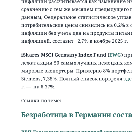
инфляции рассчитывается как изменение ин
сравнению с тем же месяцем предыдущего 
данным, Федеральное статистическое управле
потребительские цены снизились на 0,2% в о
инфляции без учета цен на продукты питан
инфляцией, составит +2,7% в ноябре 2025 г.
iShares MSCI Germany Index Fund (
EWG
)
при
лежат акции 50 самых лучших немецких ко
мировые экспортеры. Примерно 8% портфеля
Siemens, 7,38%. Полный список портфеля
зде
г. — на 6,37%.
Ссылки по теме
:
Безработица в Германии соста
ВВП Германии показал нулевой квартальн