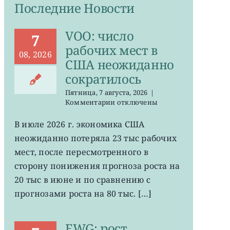
Последние Новости
VOO: число
7
рабочих мест в
08, 2026
США неожиданно
сократилось
Пятница, 7 августа, 2026
|
к
Комментарии
отключены
записи
VOO:
В июле 2026 г. экономика США
число
неожиданно потеряла 23 тыс рабочих
рабочих
мест
мест, после пересмотренного в
в
сторону понижения прогноза роста на
США
20 тыс в июне и по сравнению с
неожиданно
сократилось
прогнозами роста на 80 тыс. […]
EWG: рост