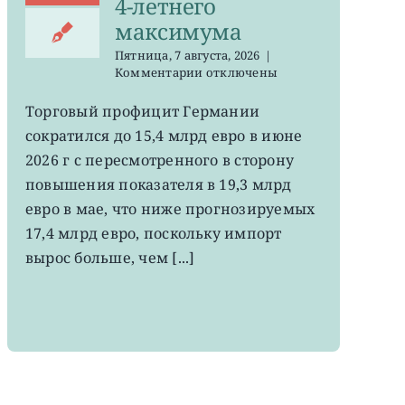
4-летнего
максимума
Пятница, 7 августа, 2026
|
к
Комментарии
отключены
записи
EWG:
Торговый профицит Германии
немецкий
сократился до 15,4 млрд евро в июне
экспорт
вырос
2026 г с пересмотренного в сторону
до
повышения показателя в 19,3 млрд
4-
евро в мае, что ниже прогнозируемых
летнего
максимума
17,4 млрд евро, поскольку импорт
вырос больше, чем [...]