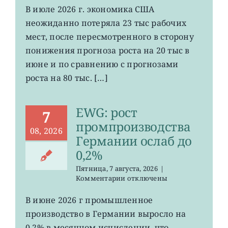
VOO:
В июле 2026 г. экономика США
число
неожиданно потеряла 23 тыс рабочих
рабочих
мест
мест, после пересмотренного в сторону
в
понижения прогноза роста на 20 тыс в
США
июне и по сравнению с прогнозами
неожиданно
сократилось
роста на 80 тыс. […]
EWG: рост
7
промпроизводства
08, 2026
Германии ослаб до
0,2%
Пятница, 7 августа, 2026
|
к
Комментарии
отключены
записи
EWG:
В июне 2026 г промышленное
рост
производство в Германии выросло на
промпроизводства
Германии
0,2% в месячном исчислении, что