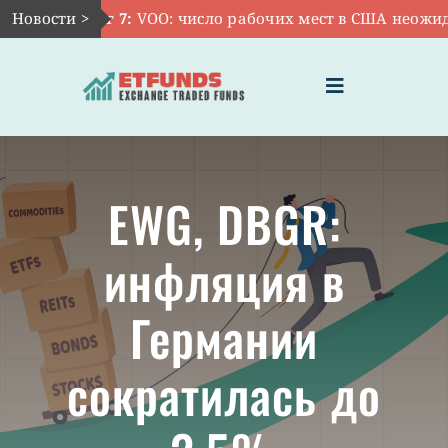
Skip
Новости >
Авг 7:
VOO: число рабочих мест в США неожидан
to
content
Toggle
Navigation
ГЛАВНАЯ
EWG, DBGR:
ЧТО ТАКОЕ ETF
инфляция в
ИНВЕСТИЦИИ В ETF
Германии
ТЕМАТИЧЕСКИЕ ETF
сократилась до
АКТУАЛЬНЫЕ