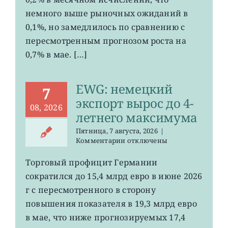
ослаб
немного выше рыночных ожиданий в
до
0,1%, но замедлилось по сравнению с
0,2%
пересмотренным прогнозом роста на
0,7% в мае. […]
EWG: немецкий
7
экспорт вырос до 4-
08, 2026
летнего максимума
Пятница, 7 августа, 2026
|
к
Комментарии
отключены
записи
EWG:
Торговый профицит Германии
немецкий
сократился до 15,4 млрд евро в июне 2026
экспорт
вырос
г с пересмотренного в сторону
до
повышения показателя в 19,3 млрд евро
4-
в мае, что ниже прогнозируемых 17,4
летнего
максимума