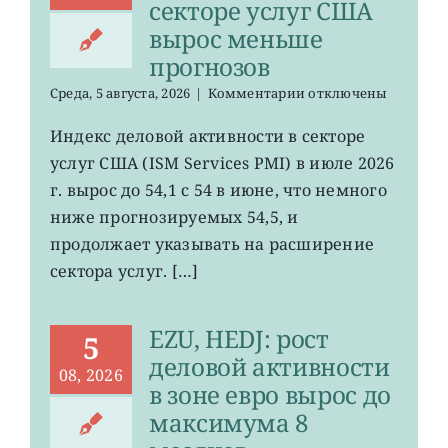
секторе услуг США
вырос меньше
прогнозов
к
Среда, 5 августа, 2026
|
Комментарии
отключены
записи
Индекс
Индекс деловой активности в секторе
деловой
услуг США (ISM Services PMI) в июле 2026
активности
в
г. вырос до 54,1 с 54 в июне, что немного
секторе
ниже прогнозируемых 54,5, и
услуг
продолжает указывать на расширение
США
вырос
сектора услуг. […]
меньше
прогнозов
EZU, HEDJ: рост
5
деловой активности
08, 2026
в зоне евро вырос до
максимума 8