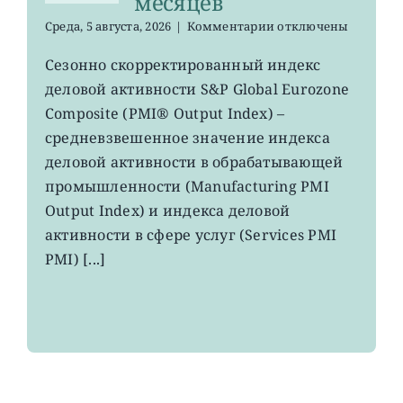
месяцев
к
Среда, 5 августа, 2026
|
Комментарии
отключены
записи
EZU,
Сезонно скорректированный индекс
HEDJ:
деловой активности S&P Global Eurozone
рост
деловой
Composite (PMI® Output Index) –
активности
средневзвешенное значение индекса
в
деловой активности в обрабатывающей
зоне
евро
промышленности (Manufacturing PMI
вырос
Output Index) и индекса деловой
до
максимума
активности в сфере услуг (Services PMI
8
PMI) [...]
месяцев