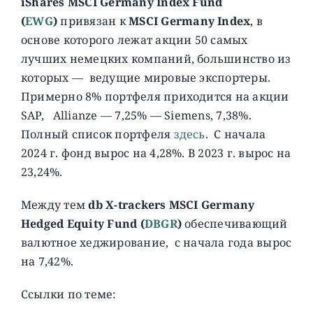
iShares MSCI Germany Index Fund
(
EWG
)
привязан к
MSCI Germany Index
, в
основе которого лежат акции 50 самых
лучших немецких компаний, большинство из
которых — ведущие мировые экспортеры.
Примерно 8% портфеля приходится на акции
SAP, Allianze — 7,25% — Siemens, 7,38%.
Полный список портфеля
здесь
. C начала
2024 г. фонд вырос на 4,28%. В 2023 г. вырос на
23,24%.
Между тем
db X-trackers MSCI Germany
Hedged Equity Fund (
DBGR
)
обеспечивающий
валютное хеджирование, с начала года вырос
на 7,42%.
Ссылки по теме: