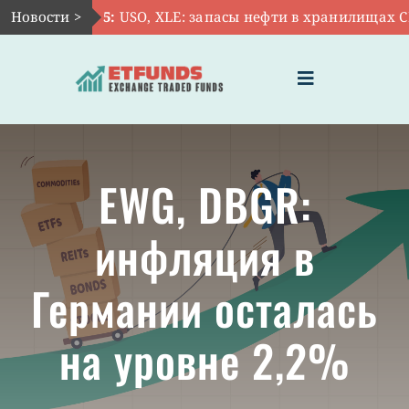
Skip
Новости >
Авг 5:
USO, XLE: запасы нефти в хранилищах СШ
to
content
Toggle
Navigation
ГЛАВНАЯ
EWG, DBGR:
ЧТО ТАКОЕ ETF
инфляция в
ИНВЕСТИЦИИ В ETF
Германии осталась
ТЕМАТИЧЕСКИЕ ETF
на уровне 2,2%
АКТУАЛЬНЫЕ