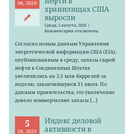
нефти в
08, 2026
хранилищах США
выросли
Среда, 5 августа, 2026
|
к
Комментарии
отключены
записи
USO,
Согласно новым данным Управления
XLE:
энергетической информации США (EIA),
запасы
нефти
опубликованным в среду, запасы сырой
в
нефти в Соединенных Штатах
хранилищах
увеличились на 2,5 млн баррелей за
США
выросли
неделю, закончившуюся 31 июля. По
данным правительства, это увеличение
довело коммерческие запасы [...]
Индекс деловой
5
активности в
08, 2026