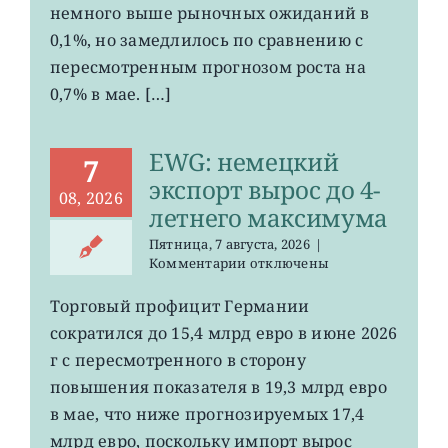
ослаб
немного выше рыночных ожиданий в
до
0,1%, но замедлилось по сравнению с
0,2%
пересмотренным прогнозом роста на
0,7% в мае. […]
EWG: немецкий
7
экспорт вырос до 4-
08, 2026
летнего максимума
Пятница, 7 августа, 2026
|
к
Комментарии
отключены
записи
EWG:
Торговый профицит Германии
немецкий
сократился до 15,4 млрд евро в июне 2026
экспорт
вырос
г с пересмотренного в сторону
до
повышения показателя в 19,3 млрд евро
4-
в мае, что ниже прогнозируемых 17,4
летнего
максимума
млрд евро, поскольку импорт вырос