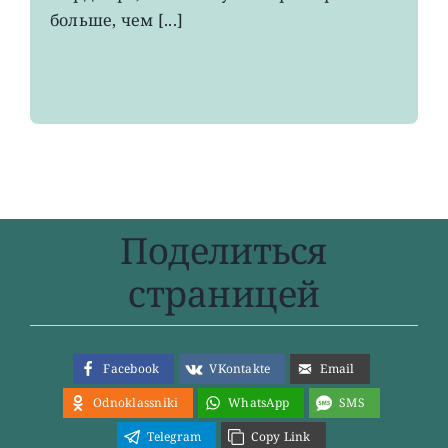
больше, чем [...]
Поделиться
страницей
Facebook
VKontakte
Email
Odnoklassniki
WhatsApp
SMS
Telegram
Copy Link