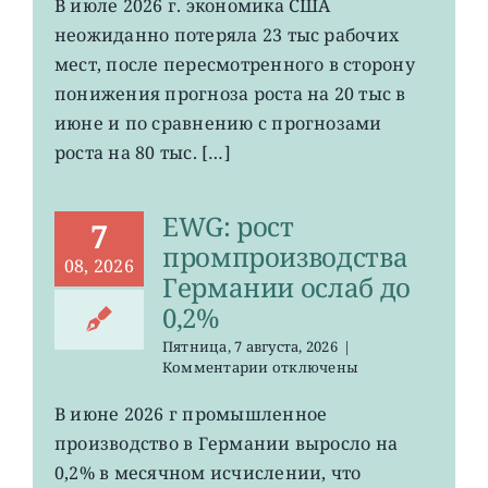
В июле 2026 г. экономика США
число
неожиданно потеряла 23 тыс рабочих
рабочих
мест
мест, после пересмотренного в сторону
в
понижения прогноза роста на 20 тыс в
США
июне и по сравнению с прогнозами
неожиданно
сократилось
роста на 80 тыс. […]
EWG: рост
7
промпроизводства
08, 2026
Германии ослаб до
0,2%
Пятница, 7 августа, 2026
|
к
Комментарии
отключены
записи
EWG:
В июне 2026 г промышленное
рост
производство в Германии выросло на
промпроизводства
Германии
0,2% в месячном исчислении, что