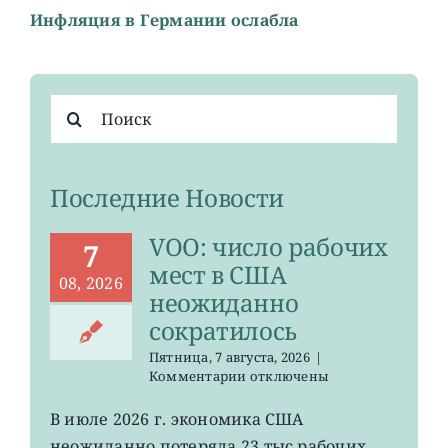
Инфляция в Германии ослабла
Результат
поиска:
Последние Новости
VOO: число рабочих
7
мест в США
08, 2026
неожиданно
сократилось
Пятница, 7 августа, 2026
|
к
Комментарии
отключены
записи
VOO:
В июле 2026 г. экономика США
число
неожиданно потеряла 23 тыс рабочих