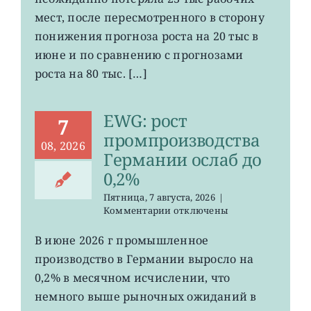
рабочих
мест
мест, после пересмотренного в сторону
в
понижения прогноза роста на 20 тыс в
США
июне и по сравнению с прогнозами
неожиданно
сократилось
роста на 80 тыс. […]
EWG: рост
7
промпроизводства
08, 2026
Германии ослаб до
0,2%
Пятница, 7 августа, 2026
|
к
Комментарии
отключены
записи
EWG:
В июне 2026 г промышленное
рост
производство в Германии выросло на
промпроизводства
Германии
0,2% в месячном исчислении, что
ослаб
немного выше рыночных ожиданий в
до