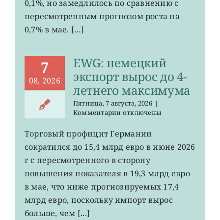
0,1%, но замедлилось по сравнению с
0,2%
пересмотренным прогнозом роста на
0,7% в мае. […]
EWG: немецкий
7
экспорт вырос до 4-
08, 2026
летнего максимума
Пятница, 7 августа, 2026
|
к
Комментарии
отключены
записи
EWG:
Торговый профицит Германии
немецкий
сократился до 15,4 млрд евро в июне 2026
экспорт
вырос
г с пересмотренного в сторону
до
повышения показателя в 19,3 млрд евро
4-
в мае, что ниже прогнозируемых 17,4
летнего
максимума
млрд евро, поскольку импорт вырос
больше, чем [...]