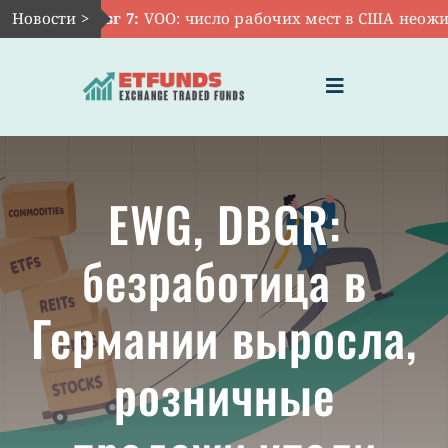
Skip
Новости >
Авг 7:
VOO: число рабочих мест в США неожида
to
content
Toggle
Navigation
ГЛАВНАЯ
EWG, DBGR:
ЧТО ТАКОЕ ETF
безработица в
ИНВЕСТИЦИИ В ETF
Германии выросла,
ТЕМАТИЧЕСКИЕ ETF
розничные
АКТУАЛЬНЫЕ